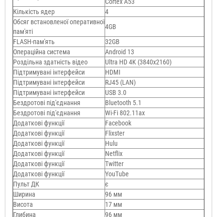
Cortex A53
Кількість ядер
4
Обсяг встановленої оперативної
4GB
пам'яті
FLASH-пам'ять
32GB
Операційна система
Android 13
Роздільна здатність відео
Ultra HD 4K (3840x2160)
Підтримувані інтерфейси
HDMI
Підтримувані інтерфейси
RJ45 (LAN)
Підтримувані інтерфейси
USB 3.0
Бездротові під'єднання
Bluetooth 5.1
Бездротові під'єднання
Wi-Fi 802.11ax
Додаткові функції
Facebook
Додаткові функції
Flixster
Додаткові функції
Hulu
Додаткові функції
Netflix
Додаткові функції
Twitter
Додаткові функції
YouTube
Пульт ДК
є
Ширина
96 мм
Висота
17 мм
Глибина
96 мм