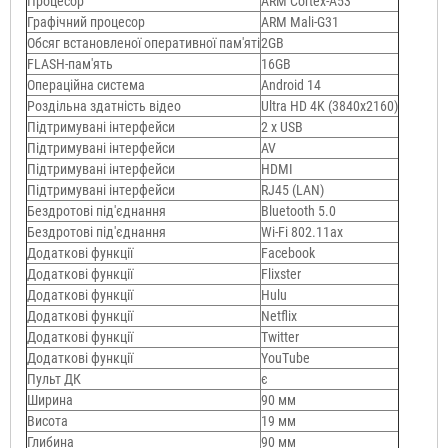
Процесор
ARM Cortex-A53
Графічний процесор
ARM Mali-G31
Обсяг встановленої оперативної пам'яті
2GB
FLASH-пам'ять
16GB
Операційна система
Android 14
Роздільна здатність відео
Ultra HD 4K (3840x2160)
Підтримувані інтерфейси
2 х USB
Підтримувані інтерфейси
AV
Підтримувані інтерфейси
HDMI
Підтримувані інтерфейси
RJ45 (LAN)
Бездротові під'єднання
Bluetooth 5.0
Бездротові під'єднання
Wi-Fi 802.11ax
Додаткові функції
Facebook
Додаткові функції
Flixster
Додаткові функції
Hulu
Додаткові функції
Netflix
Додаткові функції
Twitter
Додаткові функції
YouTube
Пульт ДК
є
Ширина
90 мм
Висота
19 мм
Глибина
90 мм