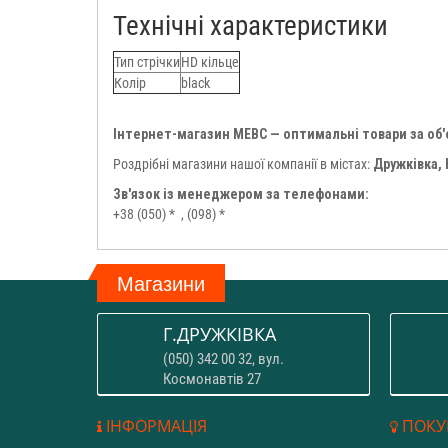
Технічні характеристики
Тип стрічки
HD кільце
Колір
black
Інтернет-магазин МЕВС — оптимальні товари за об
Роздрібні магазини нашої компанії в містах:
Дружківка,
Зв'язок із менеджером за телефонами:
+38 (050) *
, (098) *
Магазини
Г.ДРУЖКІВКА
(050) 342 00 32, вул.
Космонавтів 27
ІНФОРМАЦІЯ
ПОКУ