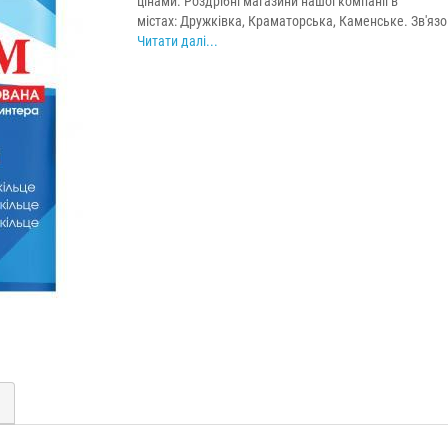
цінами. Роздрібні магазини нашої компанії в
містах: Дружківка, Краматорська, Каменське. Зв'язок 
Читати далі...