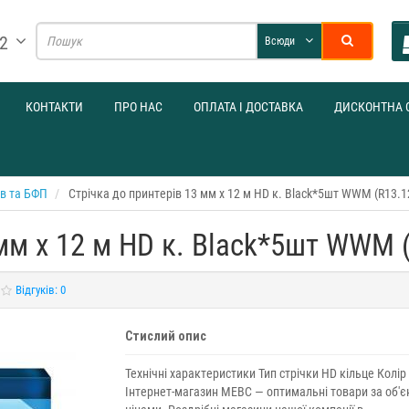
32
Всюди
КОНТАКТИ
ПРО НАС
ОПЛАТА І ДОСТАВКА
ДИСКОНТНА 
ів та БФП
Стрічка до принтерів 13 мм х 12 м HD к. Black*5шт WWM (R13.
 мм х 12 м HD к. Black*5шт WWM 
Відгуків: 0
Стислий опис
Технічні характеристики Тип стрічки HD кільце Колір
Інтернет-магазин МЕВС — оптимальні товари за об'