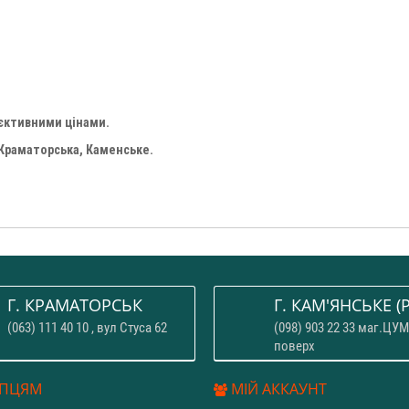
'єктивними цінами.
 Краматорська, Каменське.
Г. КРАМАТОРСЬК
Г. КАМ'ЯНСЬКЕ (P
(063) 111 40 10 , вул Стуса 62
(098) 903 22 33 маг.ЦУМ
поверх
ПЦЯМ
МІЙ АККАУНТ