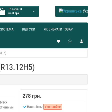
Товарів:
0
Українська
на
0 грн.
СИСТЕМА
ВІДГУКИ
ЯК ВИБРАТИ ТОВАР
12H5)
(R13.12H5)
278 грн.
 black
Наявність:
Уточнюйте
єктивними