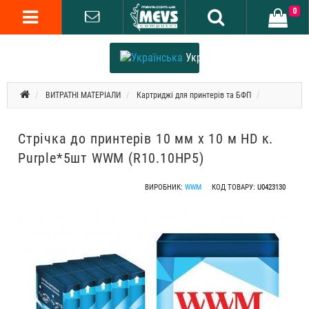
0
Українська
ВИТРАТНІ МАТЕРІАЛИ
Картриджі для принтерів та БФП
Стрічка до принтерів 10 мм х 10 м HD к.
Purple*5шт WWM (R10.10HP5)
ВИРОБНИК:
WWM
КОД ТОВАРУ:
U0423130