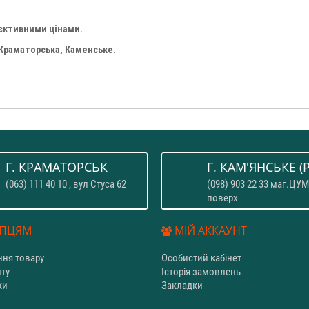
'єктивними цінами.
 Краматорська, Каменське.
Г. КРАМАТОРСЬК
Г. КАМ'ЯНСЬКЕ (P
(063) 111 40 10 , вул Стуса 62
(098) 903 22 33 маг.ЦУМ
поверх
ПЦЯМ
МІЙ АККАУНТ
ня товару
Особистий кабінет
йту
Історія замовлень
ки
Закладки
и