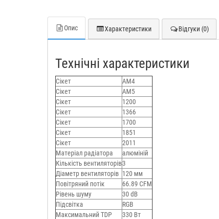
Опис
Характеристики
Відгуки (0)
Технічні характеристики
Сікет
AM4
Сікет
AM5
Сікет
1200
Сікет
1366
Сікет
1700
Сікет
1851
Сікет
2011
Матеріал радіатора
алюміній
Кількість вентиляторів
3
Діаметр вентиляторів
120 мм
Повітряний потік
66.89 CFM
Рівень шуму
30 dB
Підсвітка
RGB
Максимальний TDP
330 Вт