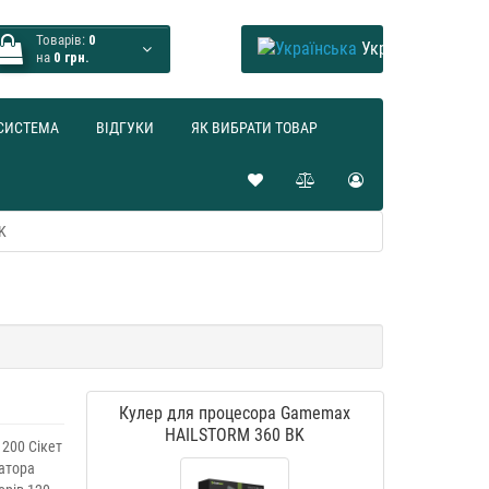
Товарів:
0
Українська
на
0 грн.
СИСТЕМА
ВІДГУКИ
ЯК ВИБРАТИ ТОВАР
K
Кулер для процесора Gamemax
HAILSTORM 360 BK
1200 Сікет
іатора