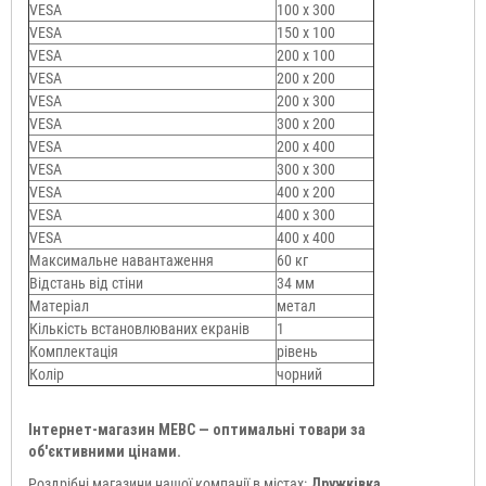
VESA
100 x 300
VESA
150 x 100
VESA
200 x 100
VESA
200 x 200
VESA
200 x 300
VESA
300 x 200
VESA
200 x 400
VESA
300 x 300
VESA
400 x 200
VESA
400 x 300
VESA
400 x 400
Максимальне навантаження
60 кг
Відстань від стіни
34 мм
Матеріал
метал
Кількість встановлюваних екранів
1
Комплектація
рівень
Колір
чорний
Інтернет-магазин МЕВС — оптимальні товари за
об'єктивними цінами.
Роздрібні магазини нашої компанії в містах:
Дружківка,