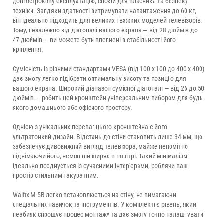
довгострокову експлуатацію, спокій для власника та безпеку
техніки. Завдяки здатності витримувати навантаження до 60 кг,
він ідеально підходить для великих і важких моделей телевізорів.
Тому, незалежно від діагоналі вашого екрана — від 28 дюймів до
47 дюймів — ви можете бути впевнені в стабільності його
кріплення.
Сумісність із різними стандартами VESA (від 100 x 100 до 400 x 400)
дає змогу легко підібрати оптимальну висоту та позицію для
вашого екрана. Широкий діапазон сумісної діагоналі — від 26 до 50
дюймів — робить цей кронштейн універсальним вибором для будь-
якого домашнього або офісного простору.
Однією з унікальних переваг цього кронштейна є його
ультратонкий дизайн. Відстань до стіни становить лише 34 мм, що
забезпечує дивовижний вигляд телевізора, майже непомітно
піднімаючи його, немов він ширяє в повітрі. Такий мінімалізм
ідеально поєднується із сучасними інтер'єрами, роблячи ваш
простір стильним і акуратним.
Walfix M-5B легко встановлюється на стіну, не вимагаючи
спеціальних навичок та інструментів. У комплекті є рівень, який
неабияк спрощує процес монтажу та дає змогу точно налаштувати