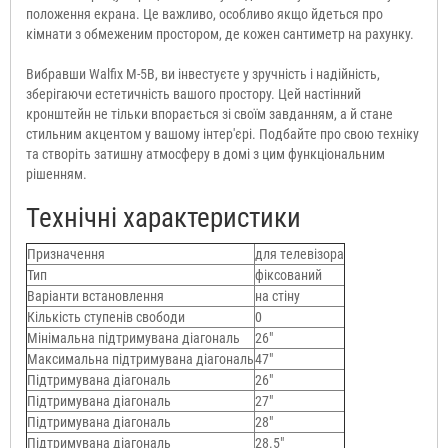
положення екрана. Це важливо, особливо якщо йдеться про
кімнати з обмеженим простором, де кожен сантиметр на рахунку.
Вибравши Walfix M-5B, ви інвестуєте у зручність і надійність,
зберігаючи естетичність вашого простору. Цей настінний
кронштейн не тільки впорається зі своїм завданням, а й стане
стильним акцентом у вашому інтер'єрі. Подбайте про свою техніку
та створіть затишну атмосферу в домі з цим функціональним
рішенням.
Технічні характеристики
Призначення
для телевізора
Тип
фіксований
Варіанти встановлення
на стіну
Кількість ступенів свободи
0
Мінімальна підтримувана діагональ
26"
Максимальна підтримувана діагональ
47"
Підтримувана діагональ
26"
Підтримувана діагональ
27"
Підтримувана діагональ
28"
Підтримувана діагональ
28.5"