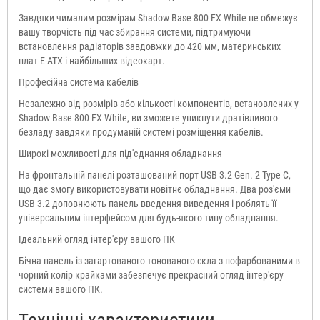
Завдяки чималим розмірам Shadow Base 800 FX White не обмежує
вашу творчість під час збирання системи, підтримуючи
встановлення радіаторів завдовжки до 420 мм, материнських
плат E-ATX і найбільших відеокарт.
Професійна система кабелів
Незалежно від розмірів або кількості компонентів, встановлених у
Shadow Base 800 FX White, ви зможете уникнути дратівливого
безладу завдяки продуманій системі розміщення кабелів.
Широкі можливості для під'єднання обладнання
На фронтальній панелі розташований порт USB 3.2 Gen. 2 Type C,
що дає змогу використовувати новітнє обладнання. Два роз'єми
USB 3.2 доповнюють панель введення-виведення і роблять її
універсальним інтерфейсом для будь-якого типу обладнання.
Ідеальний огляд інтер'єру вашого ПК
Бічна панель із загартованого тонованого скла з пофарбованими в
чорний колір крайками забезпечує прекрасний огляд інтер'єру
системи вашого ПК.