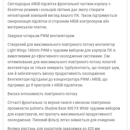
Світлодіодна ARGB-підсвітка фронтальної частини корпусу з
безліччю режимів і кольорів світіння дає змогу створити
неповторний зовнішній вигляд вашого ПК. Також підтримується
синхронізація підсвітки зі стороннім ARGB контролером або
материнською платою.
Завдяки чотирьом PWM вентиляторам
Створений для максимального повітряного потоку вентилятор
Light Wings 140mm PWM є чудовим вибором для корпусів ПК із
вимогливими до ефективного охолодження системами. Сім
оптимізованих для максимального повітряного потоку лопатей
вентилятора не тільки знижують турбулентність, що генерує шум,
але й забезпечують високу продуктивність охолодження.
Вентилятори під'єднані до концентратора PWM і ARGB, що
підтримує до 8 пристроїв з ARGB-підсвіткою.
Висока інтенсивність повітряного потоку
Сітчасті фронтальна та верхня панелі з високою повітряною
проникністю роблять Shadow Base 800 FX White чудовим вибором
для користувачів, які прагнуть максимальної продуктивності
охолодження. Пиловий фільтр легко знімається для очищення.
Велика відстань для радіаторів завдовжки до 420 мм