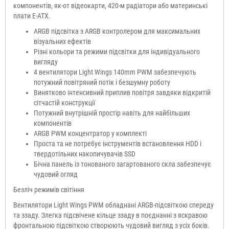
компонентів, як-от відеокарти, 420-м радіатори або материнські
плати E-ATX.
ARGB підсвітка з ARGB контролером для максимальних
візуальних ефектів
Різні кольори та режими підсвітки для індивідуального
вигляду
4 вентилятори Light Wings 140mm PWM забезпечують
потужний повітряний потік і безшумну роботу
Винятково інтенсивний приплив повітря завдяки відкритій
сітчастій конструкції
Потужний внутрішній простір навіть для найбільших
компонентів
ARGB PWM концентратор у комплекті
Проста та не потребує інструментів встановлення HDD і
твердотільних накопичувачів SSD
Бічна панель із тонованого загартованого скла забезпечує
чудовий огляд
Безліч режимів світіння
Вентилятори Light Wings PWM обладнані ARGB-підсвіткою спереду
та ззаду. Злегка підсвічене кільце ззаду в поєднанні з яскравою
фронтальною підсвіткою створюють чудовий вигляд з усіх боків.