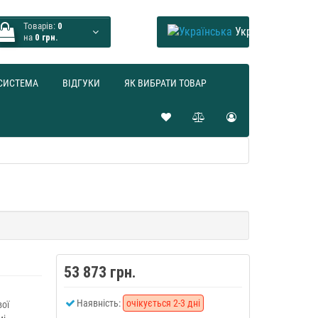
Товарів:
0
Українська
на
0 грн.
СИСТЕМА
ВІДГУКИ
ЯК ВИБРАТИ ТОВАР
53 873 грн.
Наявність:
очікується 2-3 дні
вої