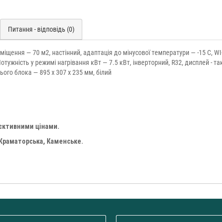
Питання - відповідь (0)
іщення — 70 м2, настінний, адаптація до мінусової температури — -15 C, WI-
тужність у режимі нагрівання кВт — 7.5 кВт, інверторний, R32, дисплей - та
ього блока — 895 х 307 х 235 мм, білий
'єктивними цінами.
 Краматорська, Каменське.