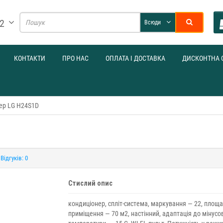
32
Всюди
КОНТАКТИ
ПРО НАС
ОПЛАТА І ДОСТАВКА
ДИСКОНТНА 
ер LG H24S1D
Відгуків: 0
Стислий опис
кондиціонер, спліт-система, маркування — 22, площа
приміщення — 70 м2, настінний, адаптація до мінусо