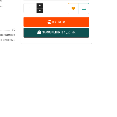
мі
...
КУПИТИ
70
ЗАМОВЛЕННЯ В 1 ДОТИК
хлаждение
т-система