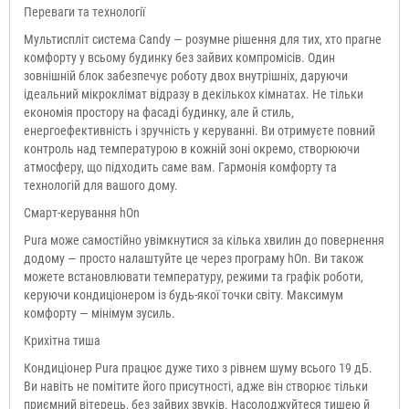
Переваги та технології
Мультиспліт система Candy — розумне рішення для тих, хто прагне
комфорту у всьому будинку без зайвих компромісів. Один
зовнішній блок забезпечує роботу двох внутрішніх, даруючи
ідеальний мікроклімат відразу в декількох кімнатах. Не тільки
економія простору на фасаді будинку, але й стиль,
енергоефективність і зручність у керуванні. Ви отримуєте повний
контроль над температурою в кожній зоні окремо, створюючи
атмосферу, що підходить саме вам. Гармонія комфорту та
технологій для вашого дому.
Смарт-керування hOn
Pura може самостійно увімкнутися за кілька хвилин до повернення
додому — просто налаштуйте це через програму hOn. Ви також
можете встановлювати температуру, режими та графік роботи,
керуючи кондиціонером із будь-якої точки світу. Максимум
комфорту — мінімум зусиль.
Крихітна тиша
Кондиціонер Pura працює дуже тихо з рівнем шуму всього 19 дБ.
Ви навіть не помітите його присутності, адже він створює тільки
приємний вітерець, без зайвих звуків. Насолоджуйтеся тишею й