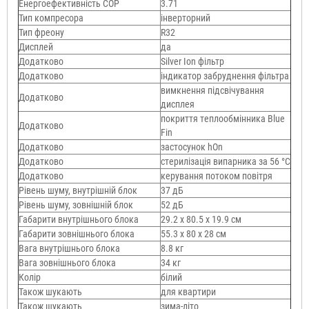
Енергоефективність COP
3.71
Тип компресора
інверторний
Тип фреону
R32
Дисплей
да
Додатково
Silver Ion фільтр
Додатково
індикатор забруднення фільтра
вимкнення підсвічування
Додатково
дисплея
покриття теплообмінника Blue
Додатково
Fin
Додатково
застосунок hOn
Додатково
стерилізація випарника за 56 °C
Додатково
керування потоком повітря
Рівень шуму, внутрішній блок
37 дБ
Рівень шуму, зовнішній блок
52 дБ
Габарити внутрішнього блока
29.2 х 80.5 х 19.9 см
Габарити зовнішнього блока
55.3 х 80 х 28 см
Вага внутрішнього блока
8.8 кг
Вага зовнішнього блока
34 кг
Колір
білий
Також шукають
для квартири
Також шукають
зима-літо