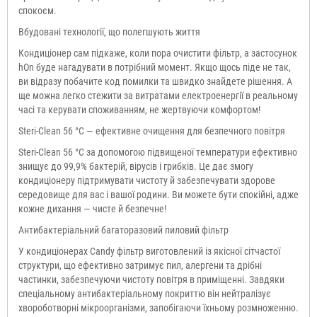
спокоєм.
Вбудовані технології, що полегшують життя
Кондиціонер сам підкаже, коли пора очистити фільтр, а застосунок
hOn буде нагадувати в потрібний момент. Якщо щось піде не так,
ви відразу побачите код помилки та швидко знайдете рішення. А
ще можна легко стежити за витратами електроенергії в реальному
часі та керувати споживанням, не жертвуючи комфортом!
Steri-Clean 56 °C — ефективне очищення для безпечного повітря
Steri-Clean 56 °C за допомогою підвищеної температури ефективно
знищує до 99,9% бактерій, вірусів і грибків. Це дає змогу
кондиціонеру підтримувати чистоту й забезпечувати здорове
середовище для вас і вашої родини. Ви можете бути спокійні, адже
кожне дихання — чисте й безпечне!
Антибактеріальний багаторазовий пиловий фільтр
У кондиціонерах Candy фільтр виготовлений із якісної сітчастої
структури, що ефективно затримує пил, алергени та дрібні
частинки, забезпечуючи чистоту повітря в приміщенні. Завдяки
спеціальному антибактеріальному покриттю він нейтралізує
хвороботворні мікроорганізми, запобігаючи їхньому розмноженню.