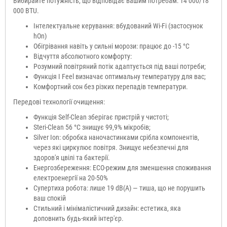
Вибирайте потужність, що відповідає вашим потребам: 14 000/18
000 BTU.
Інтелектуальне керування: вбудований Wi-Fi (застосунок
hOn)
Обігрівання навіть у сильні морози: працює до -15 °C
Відчуття абсолютного комфорту:
Розумний повітряний потік адаптується під ваші потреби;
Функція I Feel визначає оптимальну температуру для вас;
Комфортний сон без різких перепадів температури.
Передові технології очищення:
Функція Self-Clean зберігає пристрій у чистоті;
Steri-Clean 56 °C знищує 99,9% мікробів;
Silver Ion: обробка наночастинками срібла компонентів,
через які циркулює повітря. Знищує небезпечні для
здоров'я цвілі та бактерії.
Енергозбереження: ECO-режим для зменшення споживання
електроенергії на 20-50%
Супертиха робота: лише 19 dB(A) — тиша, що не порушить
ваш спокій
Стильний і мінімалістичний дизайн: естетика, яка
доповнить будь-який інтер'єр.