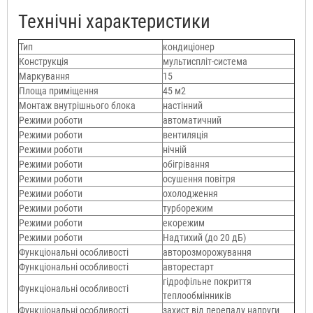
Технічні характеристики
Тип
кондиціонер
Конструкція
мультиспліт-система
Маркування
15
Площа приміщення
45 м2
Монтаж внутрішнього блока
настінний
Режими роботи
автоматичний
Режими роботи
вентиляція
Режими роботи
нічній
Режими роботи
обігрівання
Режими роботи
осушення повітря
Режими роботи
охолодження
Режими роботи
турборежим
Режими роботи
екорежим
Режими роботи
Надтихий (до 20 дБ)
Функціональні особливості
авторозморожування
Функціональні особливості
авторестарт
гідрофільне покриття
Функціональні особливості
теплообмінників
Функціональні особливості
захист від перепаду напруги