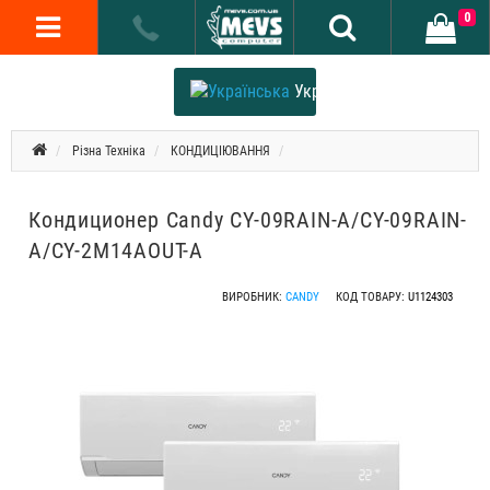
0
Українська
Різна Техніка
КОНДИЦІЮВАННЯ
Кондиционер Candy CY-09RAIN-A/CY-09RAIN-
A/CY-2M14AOUT-A
ВИРОБНИК:
CANDY
КОД ТОВАРУ:
U1124303