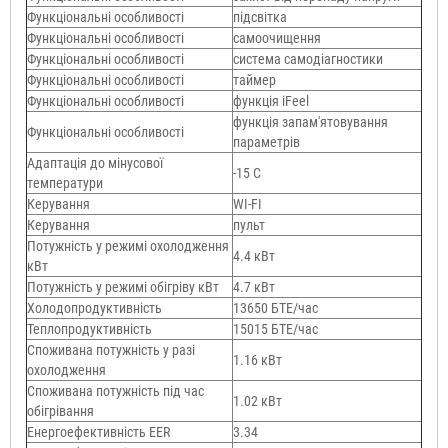
Функціональні особливості
підсвітка
Функціональні особливості
самоочищення
Функціональні особливості
система самодіагностики
Функціональні особливості
таймер
Функціональні особливості
функція iFeel
функція запам'ятовування
Функціональні особливості
параметрів
Адаптація до мінусової
-15 C
температури
Керування
WI-FI
Керування
пульт
Потужність у режимі охолодження
4.4 кВт
кВт
Потужність у режимі обігріву кВт
4.7 кВт
Холодопродуктивність
13650 БТЕ/час
Теплопродуктивність
15015 БТЕ/час
Споживана потужність у разі
1.16 кВт
охолодження
Споживана потужність під час
1.02 кВт
обігрівання
Енергоефективність EER
3.34