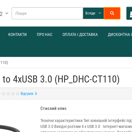
32
Всюди
КОНТАКТИ
ПРО НАС
ОПЛАТА І ДОСТАВКА
ДИСКОНТНА 
T110)
 to 4xUSB 3.0 (HP_DHC-CT110)
Відгуків: 0
Стислий опис
Технічні характеристики Тип зовнішній Інтерфейс пі
USB 3.0 Вихідні роз'єми 4 x USB 3.0 Інтернет-магаз