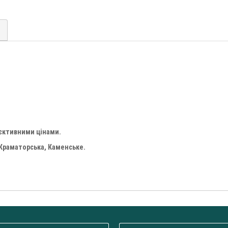
'єктивними цінами.
 Краматорська, Каменське.