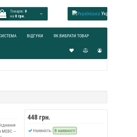
Товарів:
0
Українська
на
0 грн.
СИСТЕМА
ВІДГУКИ
ЯК ВИБРАТИ ТОВАР
448 грн.
д'єднання
Наявність:
В наявності
ин МЕВС —