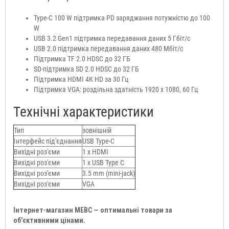
Type-C 100 W підтримка PD заряджання потужністю до 100
W
USB 3.2 Gen1 підтримка передавання даних 5 Гбіт/с
USB 2.0 підтримка передавання даних 480 Мбіт/с
Підтримка TF 2.0 HDSC до 32 ГБ
SD-підтримка SD 2.0 HDSC до 32 ГБ
Підтримка HDMI 4К HD за 30 Гц
Підтримка VGA: роздільна здатність 1920 x 1080, 60 Гц
Технічні характеристики
Тип
зовнішній
Інтерфейс під'єднання
USB Type-C
Вихідні роз'єми
1 x HDMI
Вихідні роз'єми
1 x USB Type C
Вихідні роз'єми
3.5 mm (mini-jack)
Вихідні роз'єми
VGA
Інтернет-магазин МЕВС — оптимальні товари за
об'єктивними цінами.