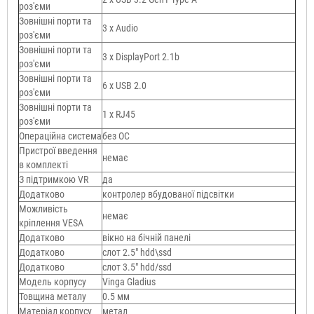
роз'єми
Зовнішні порти та
3 x Audio
роз'єми
Зовнішні порти та
3 x DisplayPort 2.1b
роз'єми
Зовнішні порти та
6 x USB 2.0
роз'єми
Зовнішні порти та
1 x RJ45
роз'єми
Операційна система
без ОС
Пристрої введення
немає
в комплекті
З підтримкою VR
да
Додатково
контролер вбудованої підсвітки
Можливість
немає
кріплення VESA
Додатково
вікно на бічній панелі
Додатково
слот 2.5" hdd\ssd
Додатково
слот 3.5" hdd/ssd
Модель корпусу
Vinga Gladius
Товщина металу
0.5 мм
Матеріал корпусу
метал