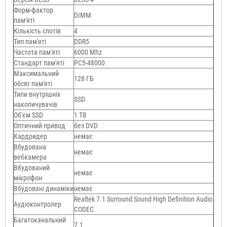
Форм-фактор
DIMM
пам'яті
Кількість слотів
4
Тип пам'яті
DDR5
Частота пам'яті
6000 Mhz
Стандарт пам'яті
PC5-48000
Максимальний
128 ГБ
обсяг пам'яті
Типи внутрішніх
SSD
накопичувачів
Об'єм SSD
1 TB
Оптичний привод
без DVD
Кардридер
немає
Вбудована
немає
вебкамера
Вбудований
немає
мікрофон
Вбудовані динаміки
немає
Realtek 7.1 Surround Sound High Definition Audio
Аудіоконтролер
CODEC
Багатоканальний
7.1