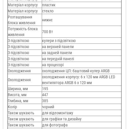
Матеріал корпусу
пластик
Матеріал корпусу
стекло
Розташування
нижнє
блока живлення
Потужність блока
700 Вт
живлення
З підсвіткою
кулери з підсвіткою
З підсвіткою
на верхней панели
З підсвіткою
на задней панели
З підсвіткою
на передній панелі
З підсвіткою
на процесорі
Охолодження
охолодження ЦП: баштовий кулер ARGB
охолодження корпусу: 6 x 120 мм ARGB LED
Охолодження
вентилятора ARGB 6 x 120 мм
Ширина, мм
195
Висота, мм
447
Глибина, мм
385
Колір
чорний
Також шукають
для відеомонтажу
Також шукають
для графіки та дизайну
Також шукають
для фотографа