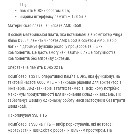
ГГц;
пам'ять GDDR7 обсягом 8 ГБ;
ширина інтерфейсу пам'яті — 128 бітів.
Материнская плата на чипсете AMD B650
В основі материнської плати, яка встановлена в комп'ютер Vinga
Rhino D9034, лежить чипсете AMD B650 із сокетом AM5. Набір
логіки підтримує функцію розгону процесора та інших
компонентів. Це дасть змогу «вичавити» більше потужності з
компонентів без апгрейду системи.
Оперативна пам'ять DDR5 32 ГБ
Комп'ютер із 32 ГБ оперативної пам'яті DDR5, яка функціонує на
тактовій частоті 6000 МГц — найкраще рішення для архітекторів,
інженерів, 3D-дизайнерів, затятих геймерів і всіх, кому потрібно
максимум продуктивності для виконання складних завдань. ПК
забезпечує швидку одночасну роботу маси застосунків без втрати
швидкодії.
Накопичувач SSD 1 ТБ
Комп'ютер із SSD на 1 ТБ — вибір користувачів, які не готові
жертвувати ні швидкістю роботи, ні вільним простором. На