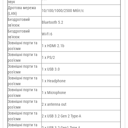
звук
Дротова мережа
10/100/1000/2500 Мбіт/с
(LAN)
Бездротовий
Bluetooth 5.2
зв'язок
Бездротовий
Wi-Fi 6
зв'язок
Зовнішні порти та
1 x HDMI 2.1b
роз'єми
Зовнішні порти та
1 x PS/2
роз'єми
Зовнішні порти та
1 x USB 3.0
роз'єми
Зовнішні порти та
1 x Нeadphone
роз'єми
Зовнішні порти та
1 х Microphone
роз'єми
Зовнішні порти та
2 x antenna out
роз'єми
Зовнішні порти та
2 x USB 3.2 Gen 2 Type-A
роз'єми
Зовнішні порти та
2 x USB 3.2 Gen1 Type A