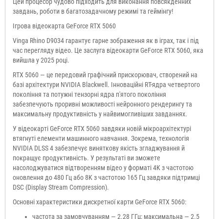
Цей процесор чудово підходить для виконання повсякденних
завдань, роботи в багатозадачному режимі та геймінгу!
Ігрова відеокарта GeForce RTX 5060
Vinga Rhino D9034 гарантує гарне зображення як в іграх, так і під
час перегляду відео. Це заслуга відеокарти GeForce RTX 5060, яка
вийшла у 2025 році.
RTX 5060 — це передовий графічний прискорювач, створений на
базі архітектури NVIDIA Blackwell. Інноваційні RT-ядра четвертого
покоління та потужні тензорні ядра п'ятого покоління
забезпечують проривні можливості нейронного рендерингу та
максимальну продуктивність у найвимогливіших завданнях.
У відеокарті GeForce RTX 5060 завдяки новій мікроархітектурі
втягнуті елементи машинного навчання. Зокрема, технологія
NVIDIA DLSS 4 забезпечує виняткову якість згладжування й
покращує продуктивність. У результаті ви зможете
насолоджуватися відтворенням відео у форматі 4K з частотою
оновлення до 480 Гц або 8K з частотою 165 Гц завдяки підтримці
DSC (Display Stream Compression).
Основні характеристики дискретної карти GeForce RTX 5060:
частота за замовчуванням — 2.28 ГГц; максимальна — 2.5