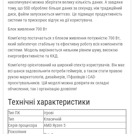
накопичувачі можна зберігати велику кількість даних. А завдяки
тому, що SSD обробляє більше даних за секунду, ніж традиційний
диск, файли запускаються миттєво. Це підвищує продуктивність
системи та прискорює відгук на дії користувача.
Блок живлення 700 Вт
Комп'ютер постачається з блоком живлення потужністю 700 Вт,
який забезпечує стабільну та ефективну роботу всіх компонентів
системи. Модель вирізняється низьким рівнем шуму, високою
енергоефективністю та ККД.
Комп'ютер орієнтований на широкий спектр користувачів. Він має
всі шанси задовольнити потреби геймерів, а також стати правою
рукою маркетологів, дизайнерів, IT-фахівців і CAD-
проєктувальників. Цій моделі можна довірити як складні
обчислення, так і організацію дозвілля!
Технічні характеристики
Тип ПК
Ігрові
Тип
Класичній
Серія процесора
AMD Ryzen 5
Покоління