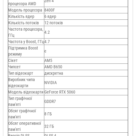
Zen 4
процесора AMD
Модель процесора
8400F
Кількість ядер
6 ядер
Кількість потоків
12 потоків
Частота процесора,
4.2
ГГц
Частота у Boost, ГГц
4.7
Підтримка Boost
є
режиму
Сікет
AM5
Чипсет
AMD B650
Тип відеокарт
дискретна
Виробник чипа
NVIDIA
відеокарти
Модель відеокарти
GeForce RTX 5060
Тип графічної
GDDR7
пам'яті
Обсяг графічної
8 ГБ
пам'яті
Обсяг оперативної
32 ГБ
пам'яті
Версія DLSS
DLSS 4