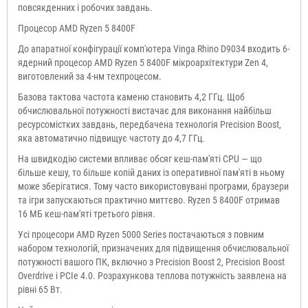
повсякденних і робочих завдань.
Процесор AMD Ryzen 5 8400F
До апаратної конфігурації комп'ютера Vinga Rhino D9034 входить 6-
ядерний процесор AMD Ryzen 5 8400F мікроархітектури Zen 4,
виготовлений за 4-нм техпроцесом.
Базова тактова частота каменю становить 4,2 ГГц. Щоб
обчислювальної потужності вистачає для виконання найбільш
ресурсомістких завдань, передбачена технологія Precision Boost,
яка автоматично підвищує частоту до 4,7 ГГц.
На швидкодію системи впливає обсяг кеш-пам'яті CPU — що
більше кешу, то більше копій даних із оперативної пам'яті в ньому
може зберігатися. Тому часто використовувані програми, браузери
та ігри запускаються практично миттєво. Ryzen 5 8400F отримав
16 МБ кеш-пам'яті третього рівня.
Усі процесори AMD Ryzen 5000 Series постачаються з повним
набором технологій, призначених для підвищення обчислювальної
потужності вашого ПК, включно з Precision Boost 2, Precision Boost
Overdrive і PCIe 4.0. Розрахункова теплова потужність заявлена на
рівні 65 Вт.