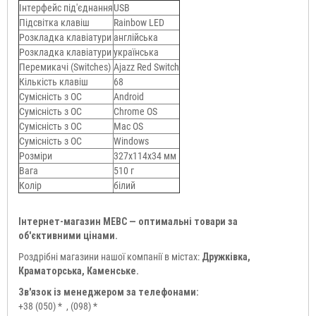
Інтерфейс під'єднання
USB
Підсвітка клавіш
Rainbow LED
Розкладка клавіатури
англійська
Розкладка клавіатури
українська
Перемикачі (Switches)
Ajazz Red Switch
Кількість клавіш
68
Сумісність з ОС
Android
Сумісність з ОС
Chrome OS
Сумісність з ОС
Mac OS
Сумісність з ОС
Windows
Розміри
327x114x34 мм
Вага
510 г
Колір
білий
Інтернет-магазин МЕВС — оптимальні товари за
об'єктивними цінами.
Роздрібні магазини нашої компанії в містах:
Дружківка,
Краматорська, Каменське.
Зв'язок із менеджером за телефонами:
+38 (050) *
, (098) *