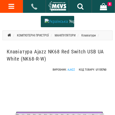
0
Українська
КОМП'ЮТЕРНІ ПРИСТРОЇ
МАНІПУЛЯТОРИ
Клавіатури
Клавіатура Ajazz NK68 Red Switch USB UA
White (NK68-R-W)
ВИРОБНИК:
AJAZZ
КОД ТОВАРУ:
U1135760