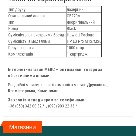
Тип друку
лазерний
Оригінальний аналог
CF279A
Тип
неоригінальний
Колір
Black
Сумісність із пристроями бренда
Hewlett Packard
Сумісність із моделями
HP LJ Pro M12/M26
Ресурс печати
1000 стор
Комплектація
1 картридж
Інтернет-магазин МЕВС — оптимальні товари за
об'єктивними цінами.
Роздрібні магазини нашої компанії в містах:
Дружківка,
Краматорська, Каменське.
Зв'язок із менеджером за телефонами:
+38 (050) 342-00-32 *
, (098) 903-22-33 *
Магазини