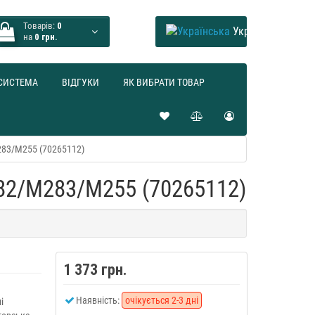
Товарів:
0
Українська
на
0 грн.
СИСТЕМА
ВІДГУКИ
ЯК ВИБРАТИ ТОВАР
283/M255 (70265112)
282/M283/M255 (70265112)
1 373 грн.
Наявність:
очікується 2-3 дні
і