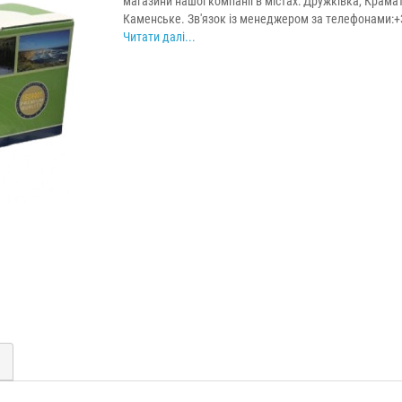
магазини нашої компанії в містах: Дружківка, Крама
Каменське. Зв'язок із менеджером за телефонами:+38
Читати далі...