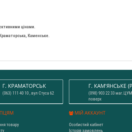
'єктивними цінами.
 Краматорська, Каменське.
Г. КРАМАТОРСЬК
Г. КАМ'ЯНСЬКЕ (P
(063) 111 40 10 , вул Стуса 62
(098) 903 22 33 маг.ЦУМ
поверх
ПЦЯМ
МІЙ АККАУНТ
ня товару
Особистий кабінет
йту
Історія замовлень