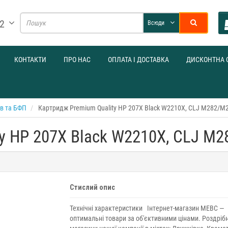
32
Всюди
КОНТАКТИ
ПРО НАС
ОПЛАТА І ДОСТАВКА
ДИСКОНТНА 
ів та БФП
Картридж Premium Quality HP 207X Black W2210X, CLJ M282/M
y HP 207X Black W2210X, CLJ M
Стислий опис
Технічні характеристики Інтернет-магазин МЕВС —
оптимальні товари за об'єктивними цінами. Роздрібн