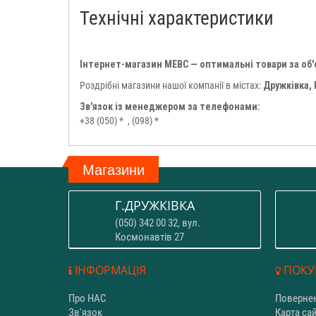
Технічні характеристики
Інтернет-магазин МЕВС — оптимальні товари за об
Роздрібні магазини нашої компанії в містах:
Дружківка,
Зв'язок із менеджером за телефонами:
+38 (050) *
, (098) *
Магазини
Г.ДРУЖКІВКА
(050) 342 00 32, вул.
Космонавтів 27
ІНФОРМАЦІЯ
ПОКУ
Про НАС
Повернен
Зв'язок
Карта са