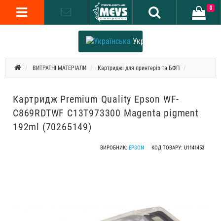
0
Українська
ВИТРАТНІ МАТЕРІАЛИ
Картриджі для принтерів та БФП
Картридж Premium Quality Epson WF-
C869RDTWF C13T973300 Magenta pigment
192ml (70265149)
ВИРОБНИК:
EPSON
КОД ТОВАРУ:
U1141453