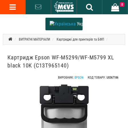
0
Українська
ВИТРАТНІ МАТЕРІАЛИ
Картриджі для принтерів та БФП
Картридж Epson WF-M5299/WF-M5799 XL
black 10K (C13T965140)
ВИРОБНИК:
EPSON
КОД ТОВАРУ:
U0367186