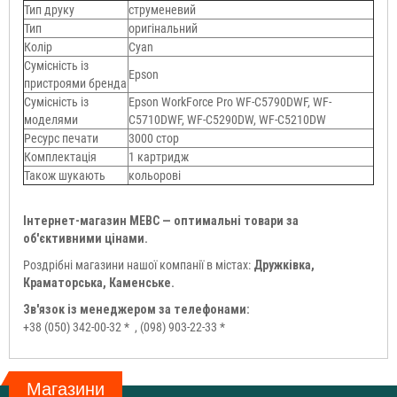
Тип друку
струменевий
Тип
оригінальний
Колір
Cyan
Сумісність із
Epson
пристроями бренда
Сумісність із
Epson WorkForce Pro WF-C5790DWF, WF-
моделями
C5710DWF, WF-C5290DW, WF-C5210DW
Ресурс печати
3000 стор
Комплектація
1 картридж
Також шукають
кольорові
Інтернет-магазин МЕВС — оптимальні товари за
об'єктивними цінами.
Роздрібні магазини нашої компанії в містах:
Дружківка,
Краматорська, Каменське.
Зв'язок із менеджером за телефонами:
+38 (050) 342-00-32 *
, (098) 903-22-33 *
Магазини