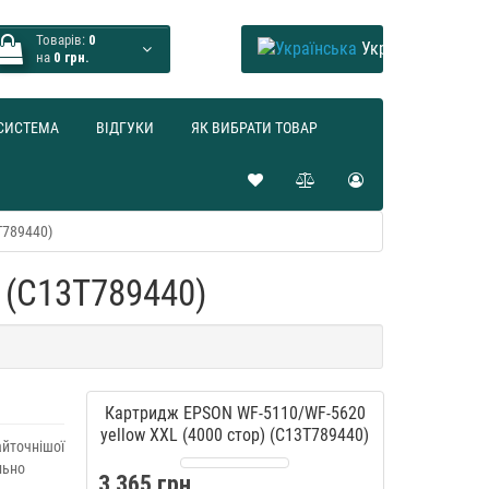
Товарів:
0
Українська
на
0 грн.
СИСТЕМА
ВІДГУКИ
ЯК ВИБРАТИ ТОВАР
T789440)
 (C13T789440)
Картридж EPSON WF-5110/WF-5620
yellow XXL (4000 стор) (C13T789440)
айточнішої
льно
3 365 грн.