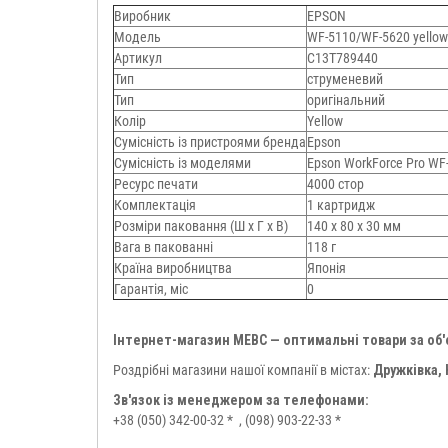
Виробник
EPSON
Модель
WF-5110/WF-5620 yellow
Артикул
C13T789440
Тип
струменевий
Тип
оригінальний
Колір
Yellow
Сумісність із пристроями бренда
Epson
Сумісність із моделями
Epson WorkForce Pro WF
Ресурс печати
4000 стор
Комплектація
1 картридж
Розміри паковання (Ш x Г x В)
140 x 80 x 30 мм
Вага в пакованні
118 г
Країна виробництва
Японія
Гарантія, міс
0
Інтернет-магазин МЕВС — оптимальні товари за об
Роздрібні магазини нашої компанії в містах:
Дружківка,
Зв'язок із менеджером за телефонами:
+38 (050) 342-00-32 *
, (098) 903-22-33 *