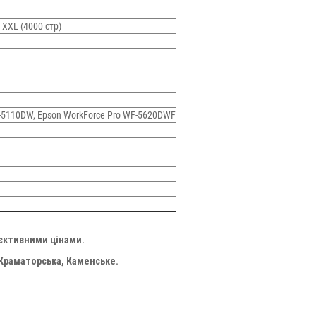
 XXL (4000 стр)
-5110DW, Epson WorkForce Pro WF-5620DWF
'єктивними цінами.
 Краматорська, Каменське.