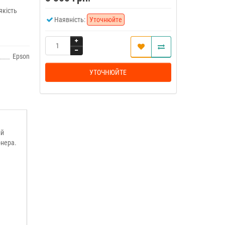
якість
Наявність:
Уточнюйте
Epson
УТОЧНЮЙТЕ
ій
онера.