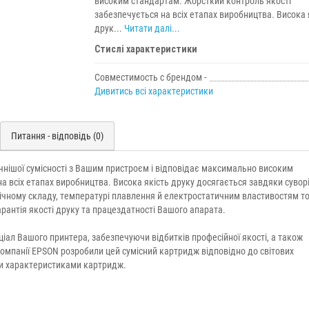
високим стандартам. Жорсткий контроль якості
забезпечується на всіх етапах виробництва. Висока 
друк...
Читати далі...
Стислі характеристики
Совместимость с брендом -
Дивитись всі характеристики
Питання - відповідь (0)
нішої сумісності з Вашим пристроєм і відповідає максимально високим
а всіх етапах виробництва. Висока якість друку досягається завдяки сувор
мічному складу, температурі плавлення й електростатичним властивостям т
рантія якості друку та працездатності Вашого апарата.
ал Вашого принтера, забезпечуючи відбитків професійної якості, а також
компанії EPSON розробили цей сумісний картридж відповідно до світових
їми характеристиками картридж.