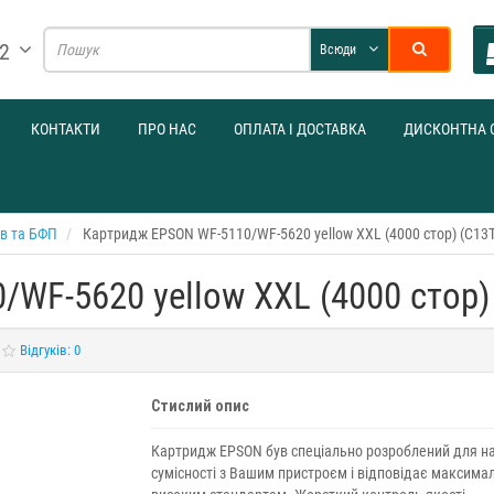
32
Всюди
КОНТАКТИ
ПРО НАС
ОПЛАТА І ДОСТАВКА
ДИСКОНТНА 
ів та БФП
Картридж EPSON WF-5110/WF-5620 yellow XXL (4000 стор) (C13
WF-5620 yellow XXL (4000 стор)
Відгуків: 0
Стислий опис
Картридж EPSON був спеціально розроблений для н
сумісності з Вашим пристроєм і відповідає максима