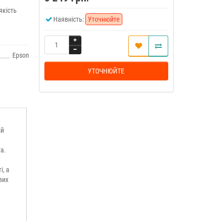
якість
Наявність:
Уточнюйте
Epson
УТОЧНЮЙТЕ
ій
а.
і, а
вих