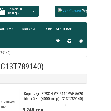
Товарів:
0
Українська
на
0 грн.
СИСТЕМА
ВІДГУКИ
ЯК ВИБРАТИ ТОВАР
789140)
(C13T789140)
Картридж EPSON WF-5110/WF-5620
black XXL (4000 стор) (C13T789140)
айточнішої
льно
3 249 грн.