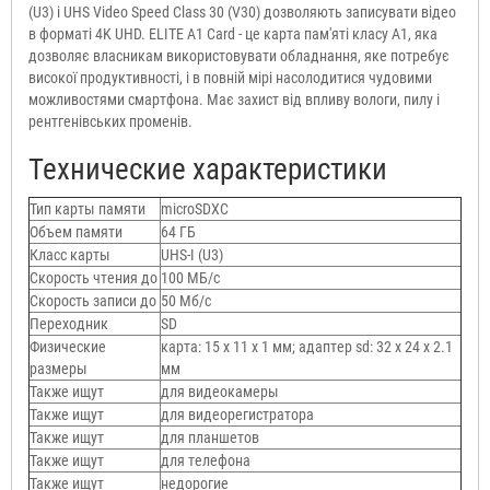
(U3) і UHS Video Speed Class 30 (V30) дозволяють записувати відео
в форматі 4K UHD. ELITE A1 Card - це карта пам'яті класу A1, яка
дозволяє власникам використовувати обладнання, яке потребує
високої продуктивності, і в повній мірі насолодитися чудовими
можливостями смартфона. Має захист від впливу вологи, пилу і
рентгенівських променів.
Технические характеристики
Тип карты памяти
microSDXC
Объем памяти
64 ГБ
Класс карты
UHS-I (U3)
Скорость чтения до
100 МБ/с
Скорость записи до
50 Мб/с
Переходник
SD
Физические
карта: 15 х 11 х 1 мм; адаптер sd: 32 x 24 x 2.1
размеры
мм
Также ищут
для видеокамеры
Также ищут
для видеорегистратора
Также ищут
для планшетов
Также ищут
для телефона
Также ищут
недорогие