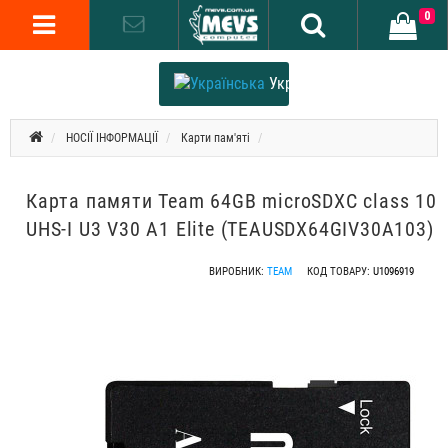
0
Українська
НОСІЇ ІНФОРМАЦІЇ
Карти пам'яті
Карта памяти Team 64GB microSDXC class 10
UHS-I U3 V30 A1 Elite (TEAUSDX64GIV30A103)
ВИРОБНИК:
TEAM
КОД ТОВАРУ:
U1096919