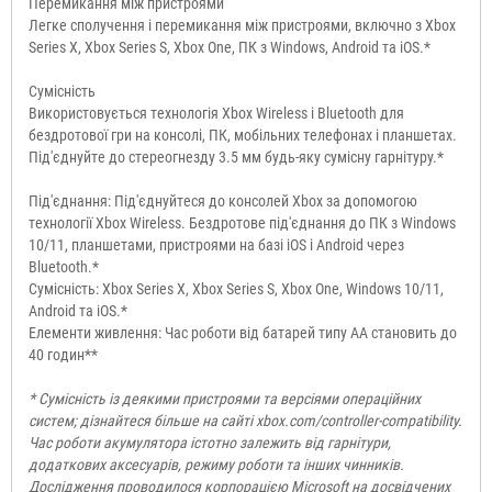
Перемикання між пристроями
Легке сполучення і перемикання між пристроями, включно з Xbox
Series X, Xbox Series S, Xbox One, ПК з Windows, Android та iOS.*
Сумісність
Використовується технологія Xbox Wireless і Bluetooth для
бездротової гри на консолі, ПК, мобільних телефонах і планшетах.
Під'єднуйте до стереогнезду 3.5 мм будь-яку сумісну гарнітуру.*
Під'єднання: Під'єднуйтеся до консолей Xbox за допомогою
технології Xbox Wireless. Бездротове під'єднання до ПК з Windows
10/11, планшетами, пристроями на базі iOS і Android через
Bluetooth.*
Сумісність: Xbox Series X, Xbox Series S, Xbox One, Windows 10/11,
Android та iOS.*
Елементи живлення: Час роботи від батарей типу AA становить до
40 годин**
* Сумісність із деякими пристроями та версіями операційних
систем; дізнайтеся більше на сайті xbox.com/controller-compatibility.
Час роботи акумулятора істотно залежить від гарнітури,
додаткових аксесуарів, режиму роботи та інших чинників.
Дослідження проводилося корпорацією Microsoft на досвідчених