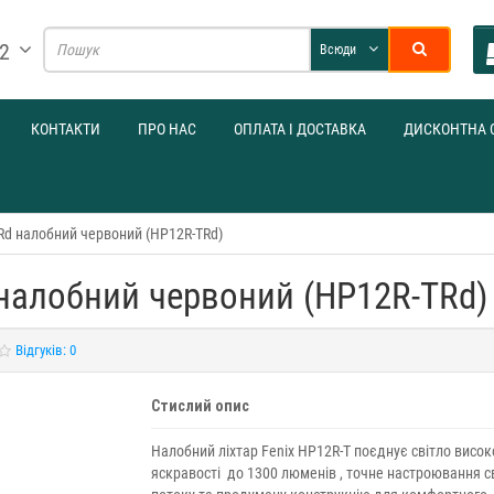
32
Всюди
КОНТАКТИ
ПРО НАС
ОПЛАТА І ДОСТАВКА
ДИСКОНТНА 
Rd налобний червоний (HP12R-TRd)
 налобний червоний (HP12R-TRd)
Відгуків: 0
Стислий опис
Налобний ліхтар Fenix HP12R-T поєднує світло висок
яскравості до 1300 люменів , точне настроювання с