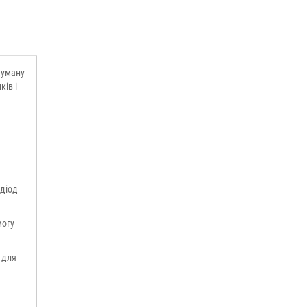
думану
ків і
 діод
могу
 для