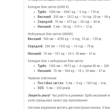
Холодне біле світло (6500 К)
Турбо:
1000 лм — 6967 кд — 5 год — 170 м;
Високий:
350 лм — 2412 кд — 16 год. 20 хв — 98 м
Середній:
70 лм — 473 кд — 30 год — 44 м;
Низький:
5 лм – 36 кд – 310 ч – 12 м.
Нейтральне біле світло (4000К)
Високий:
500 лм — 4290 кд — 6 год. 10 хв — 130 м;
Середній:
200 лм — 1552 кд — 16 год — 79 м;
Низький:
70 лм – 551 кд – 24 ч. 30 мин – 47 м.
Холодне біле + нейтральне біле світло
Турбо:
1300 лм — 9973 кд — 4 години 40 хв — 200 
Низький:
70 лм – 564 кд – 18 ч. 20 мин – 47 м.
Червоне освітлення
Постійне світло:
5 лм — 5 кд — 160 год — 4 м;
SOS:
5 лм — 320 років.
Зверніть увагу!
Час роботи в режимах Турбо вказаний як
коли спрацьовує захист від перегрівання.
Система керування містить дві електронні кнопки. З їх