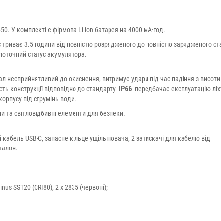
0. У комплекті є фірмова Li-ion батарея на 4000 мА·год.
с триває 3.5 години від повністю розрядженого до повністю зарядженого ст
поточний статус акумулятора.
ал несприйнятливий до окиснення, витримує удари під час падіння з висоти 
сть конструкції відповідно до стандарту
IP66
передбачає експлуатацію ліх
корпусу під струмінь води.
 та світловідбивні елементи для безпеки.
й кабель USB-C, запасне кільце ущільнювача, 2 затискачі для кабелю від
талон.
us SST20 (CRI80), 2 х 2835 (червоні);