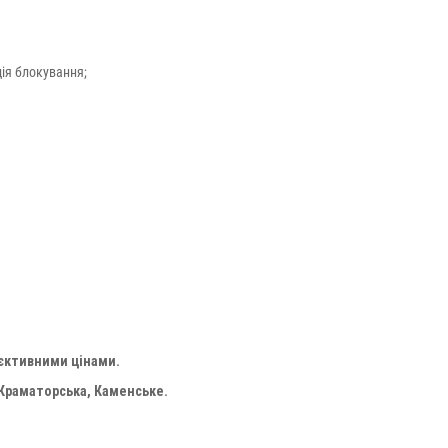
ція блокування;
'єктивними цінами.
 Краматорська, Каменське.