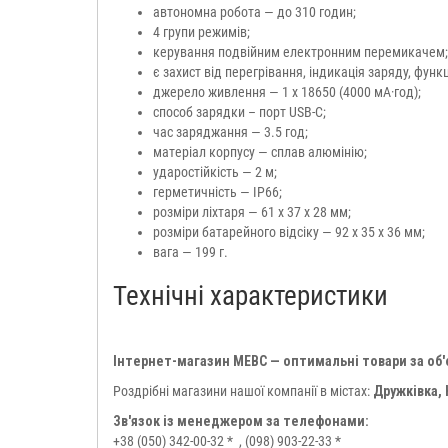
автономна робота — до 310 годин;
4 групи режимів;
керування подвійним електронним перемикачем;
є захист від перегрівання, індикація заряду, функ
джерело живлення — 1 х 18650 (4000 мА·год);
способ зарядки – порт USB-C;
час заряджання — 3.5 год;
матеріал корпусу — сплав алюмінію;
ударостійкість — 2 м;
герметичність — IP66;
розміри ліхтаря — 61 х 37 х 28 мм;
розміри батарейного відсіку — 92 х 35 х 36 мм;
вага — 199 г.
Технічні характеристики
Інтернет-магазин МЕВС — оптимальні товари за об
Роздрібні магазини нашої компанії в містах:
Дружківка,
Зв'язок із менеджером за телефонами:
+38 (050) 342-00-32 *
, (098) 903-22-33 *