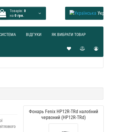
Товарів:
0
Українська
на
0 грн.
СИСТЕМА
ВІДГУКИ
ЯК ВИБРАТИ ТОВАР
Фонарь Fenix HP12R-TRd налобний
червоний (HP12R-TRd)
ої
вітлового