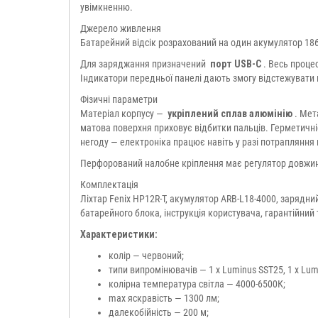
увімкненню.
Джерело живлення
Батарейний відсік розрахований на один акумулятор 1865
Для заряджання призначений
порт USB-C
. Весь проце
Індикатори передньої панелі дають змогу відстежувати 
Фізичні параметри
Матеріал корпусу —
укріплений сплав алюмінію
. Мет
матова поверхня приховує відбитки пальців. Герметичні
негоду — електроніка працює навіть у разі потрапляння 
Перфорований налобне кріплення має регулятор довжини
Комплектація
Ліхтар Fenix HP12R-T, акумулятор ARB-L18-4000, зарядни
батарейного блока, інструкція користувача, гарантійний 
Характеристики:
колір — червоний;
типи випромінювачів — 1 х Luminus SST25, 1 х Lumin
колірна температура світла — 4000-6500К;
max яскравість — 1300 лм;
далекобійність — 200 м;