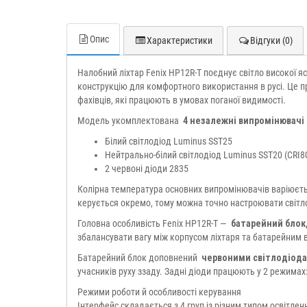
Опис
Характеристики
Відгуки (0)
Налобний ліхтар Fenix HP12R-T поєднує світло високої 
конструкцію для комфортного використання в русі. Це про
фахівців, які працюють в умовах поганої видимості.
Модель укомплектована
4 незалежні випромінювачі
Білий світлодіод Luminus SST25
Нейтрально-білий світлодіод Luminus SST20 (CRI8
2 червоні діоди 2835
Колірна температура основних випромінювачів варіюється
керується окремо, тому можна точно настроювати світл
Головна особливість Fenix HP12R-T —
батарейний блок,
збалансувати вагу між корпусом ліхтаря та батарейним ві
Батарейний блок доповнений
червоними світлодіод
учасників руху ззаду. Задні діоди працюють у 2 режимах: 
Режими роботи й особливості керування
Інтерфейс складається з 4 груп із різним типом освітлен