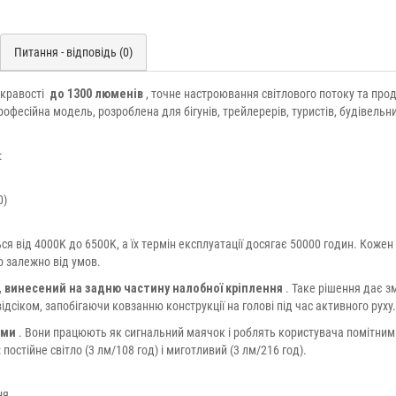
Питання - відповідь (0)
яскравості
до 1300 люменів
, точне настроювання світлового потоку та про
фесійна модель, розроблена для бігунів, трейлерерів, туристів, будівельни
:
0)
 від 4000K до 6500K, а їх термін експлуатації досягає 50000 годин. Кожен
о залежно від умов.
 винесений на задню частину налобної кріплення
. Таке рішення дає з
дсіком, запобігаючи ковзанню конструкції на голові під час активного руху.
ами
. Вони працюють як сигнальний маячок і роблять користувача помітним
постійне світло (3 лм/108 год) і миготливий (3 лм/216 год).
ня.