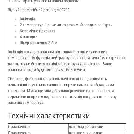
зачісок. Вразь усіх своїм новим образом.
Відчуй професійний догляд AS970E
Іонізація
2 температурні режими та режим «Холодне повітря»
Керамічне покриття
4 насадки
Шнур живлення 2.5 м
Іонізація захищає волосся від тривалого впливу високих
температур. Ця функція нейтралізує ефект статичної електрики та
дає змогу не боятися за цілісність структури волосся. Ваше
волосся завжди буде здоровим і блискучим.
Обертові, фіксовані та випрямлячі насадки відкривають
неймовірні гнучкі можливості створити саме той образ, який
хочете ви. М'яка щетина дбайливо розчеше ваше волосся, а
керамічне покриття надійно захистить від шкідливого впливу
високих температур.
Технічні характеристики
Призначення
для гладкої зачіски
Призначення
для завивки волос