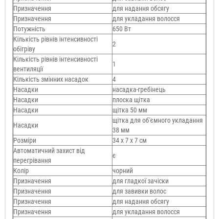
Призначення
для надання обсягу
Призначення
для укладання волосся
Потужність
650 Вт
Кількість рівнів інтенсивності
2
обігріву
Кількість рівнів інтенсивності
1
вентиляції
Кількість змінних насадок
4
Насадки
насадка-гребінець
Насадки
плоска щітка
Насадки
щітка 50 мм
щітка для об'ємного укладання
Насадки
38 мм
Розміри
34 х 7 х 7 см
Автоматичний захист від
є
перегрівання
Колір
чорний
Призначення
для гладкої зачіски
Призначення
для завивки волос
Призначення
для надання обсягу
Призначення
для укладання волосся