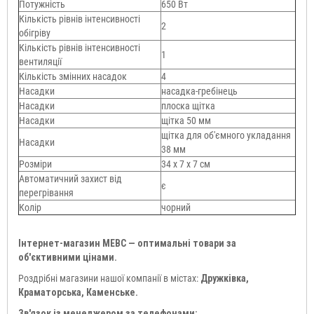
Потужність
650 Вт
Кількість рівнів інтенсивності
2
обігріву
Кількість рівнів інтенсивності
1
вентиляції
Кількість змінних насадок
4
Насадки
насадка-гребінець
Насадки
плоска щітка
Насадки
щітка 50 мм
щітка для об'ємного укладання
Насадки
38 мм
Розміри
34 х 7 х 7 см
Автоматичний захист від
є
перегрівання
Колір
чорний
Інтернет-магазин МЕВС — оптимальні товари за
об'єктивними цінами.
Роздрібні магазини нашої компанії в містах:
Дружківка,
Краматорська, Каменське.
Зв'язок із менеджером за телефонами: