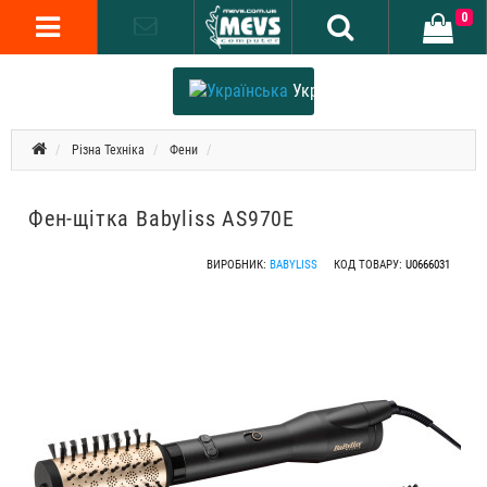
0
Українська
Різна Техніка
Фени
Фен-щітка Babyliss AS970E
ВИРОБНИК:
BABYLISS
КОД ТОВАРУ:
U0666031