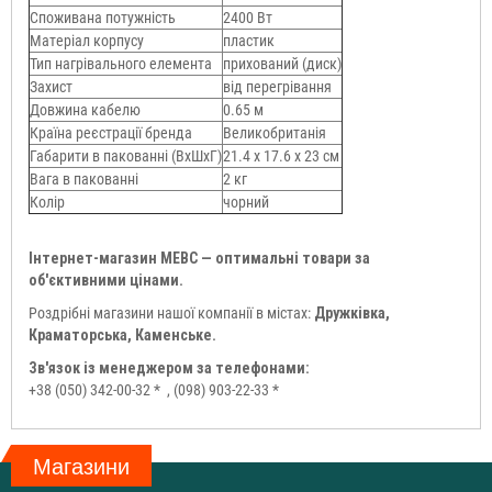
Споживана потужність
2400 Вт
Матеріал корпусу
пластик
Тип нагрівального елемента
прихований (диск)
Захист
від перегрівання
Довжина кабелю
0.65 м
Країна реєстрації бренда
Великобританія
Габарити в пакованні (ВхШхГ)
21.4 х 17.6 х 23 см
Вага в пакованні
2 кг
Колір
чорний
Інтернет-магазин МЕВС — оптимальні товари за
об'єктивними цінами.
Роздрібні магазини нашої компанії в містах:
Дружківка,
Краматорська, Каменське.
Зв'язок із менеджером за телефонами:
+38 (050) 342-00-32 *
, (098) 903-22-33 *
Магазини