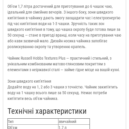
Об'єм 1,7 літра достачений для приготування до 6 чашок чаю,
ідеальний для сімейних вечорів. З іншого боку, зони швидкого
кип'ятіння в чайнику дають змогу заощадити час і електроенергію
під час кип'ятіння води на 1-3 чашки. Зручність таких зон
швидкого кип'ятіння в тому, що чашка окропу буде готова лише за
50 секунд — стане в пригоді вранці, коли часу на приготування чаю
або кави зазвичай мало. Дизайн носика чайника запобігає
розлискуванню окропу та утворенню крапель.
Чайник Russell Hobbs Textures Plus — практичний і стильний, з
унікальним комбінованим матово-глянсовим покриттям з
елементами з неіржавкої сталі — займе гідне місце на вашій кухні.
Зони швидкого кип'ятіння
Додайте воду на 1, 2 або 3 чашки з точністю. Чайник закип'ятить
воду на 1 чашку всього лише за 50 секунд. Немає потреби
кип'ятити весь об'єм чайника.
Технічні характеристики
Тип
звичайний
Об'єм
1.7 л