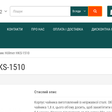
32
Всюди
КОНТАКТИ
ПРО НАС
ОПЛАТА І ДОСТАВКА
ДИСКОНТНА 
ик Hölmer HKS-1510
KS-1510
Стислий опис
Корпус чайника виготовлений із неіржавкої сталі. Об
чайника 1,8 л, цього об'єму досить, щоб закип'ятити