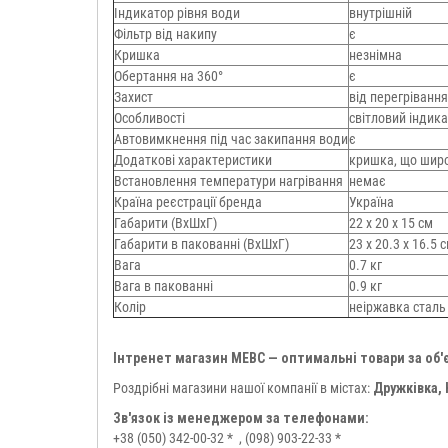
Індикатор рівня води
внутрішній
Фільтр від накипу
є
Кришка
незнімна
Обертання на 360°
є
Захист
від перегрівання
Особливості
світловий індик
Автовимкнення під час закипання води
є
Додаткові характеристики
кришка, що шир
Встановлення температури нагрівання
немає
Країна реєстрації бренда
Україна
Габарити (ВхШхГ)
22 х 20 х 15 см
Габарити в пакованні (ВхШхГ)
23 х 20.3 х 16.5 
Вага
0.7 кг
Вага в пакованні
0.9 кг
Колір
неіржавка сталь
Інтренет магазин МЕВС — оптимальні товари за об'
Роздрібні магазини нашої компанії в містах:
Дружківка,
Зв'язок із менеджером за телефонами:
+38 (050) 342-00-32 *
, (098) 903-22-33 *