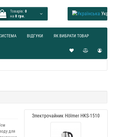
Товарів:
0
Українська
на
0 грн.
СИСТЕМА
ВІДГУКИ
ЯК ВИБРАТИ ТОВАР
Электрочайник Hölmer HKS-1510
'єм
 воду для