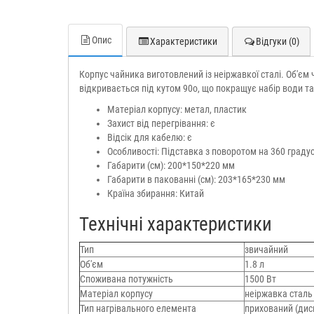
Опис
Характеристики
Відгуки (0)
Корпус чайника виготовлений із неіржавкої сталі. Об'єм 
відкривається під кутом 90o, що покращує набір води т
Матеріал корпусу: метал, пластик
Захист від перегрівання: є
Відсік для кабелю: є
Особливості: Підставка з поворотом на 360 градус
Габарити (см): 200*150*220 мм
Габарити в пакованні (см): 203*165*230 мм
Країна збирання: Китай
Технічні характеристики
Тип
звичайний
Об'єм
1.8 л
Споживана потужність
1500 Вт
Матеріал корпусу
неіржавка сталь
Тип нагрівального елемента
прихований (дис