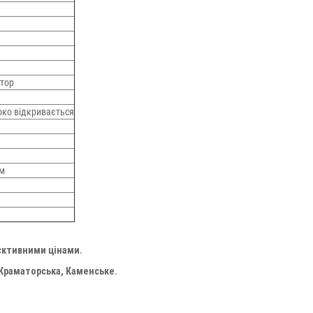
атор
око відкривається
см
єктивними цінами.
 Краматорська, Каменське.