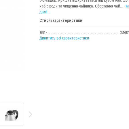
5-6 чашок. Кришка відкривається під кутом 90o, що
набір води та чищення чайника. Обертання чай...
Чи
далі...
Стислі характеристики
Тип -
Элек
Дивитись всі характеристики