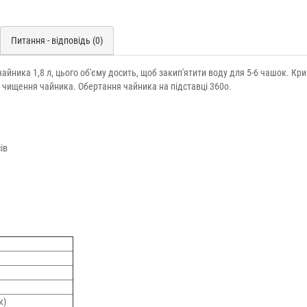
Питання - відповідь (0)
чайника 1,8 л, цього об'єму досить, щоб закип'ятити воду для 5-6 чашок. Кр
а чищення чайника. Обертання чайника на підставці 360o.
ів
к)