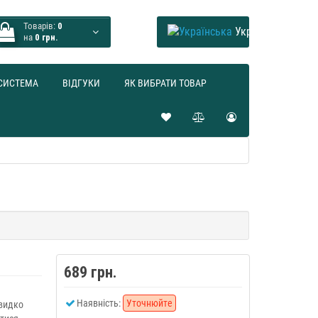
Товарів:
0
Українська
на
0 грн.
СИСТЕМА
ВІДГУКИ
ЯК ВИБРАТИ ТОВАР
689 грн.
Наявність:
Уточнюйте
видко