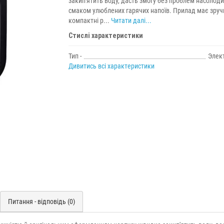
закип'ятить воду, дасть змогу без проблем насолод
смаком улюблених гарячих напоїв. Прилад має зруч
компактні р...
Читати далі...
Стислі характеристики
Тип -
Элек
Дивитись всі характеристики
Питання - відповідь (0)