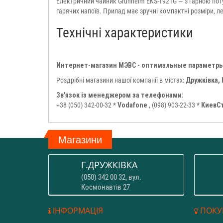
Електричний чайник Grunhelm EKS-1921G — з гарною пот
гарячих напоїв. Прилад має зручні компактні розміри, л
Технічні характеристики
Интернет-магазин МЭВС - оптимальные параметры
Роздрібні магазини нашої компанії в містах:
Дружківка, 
Зв'язок із менеджером за телефонами:
+38 (050) 342-00-32 *
Vodafone
, (098) 903-22-33 *
КиевС
Магазини
Г.ДРУЖКІВКА
(050) 342 00 32, вул.
Космонавтів 27
ІНФОРМАЦІЯ
ПОКУ