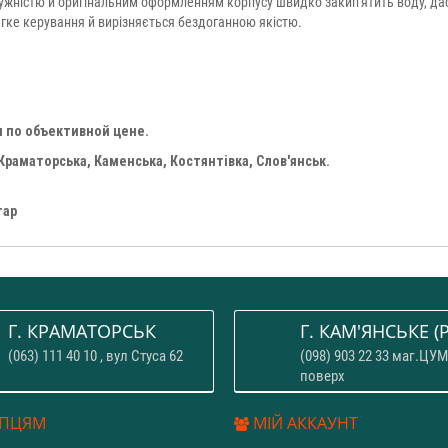
ужністю й оригінальним оформленням корпусу швидко закип'ятить воду, д
егке керування й вирізняється бездоганною якістю.
 по объективной цене.
Краматорська, Каменська, Костянтівка, Слов'янськ.
тар
Г. КРАМАТОРСЬК
Г. КАМ'ЯНСЬКЕ (P
(063) 111 40 10 , вул Стуса 62
(098) 903 22 33 маг.ЦУМ
поверх
ПЦЯМ
МІЙ АККАУНТ