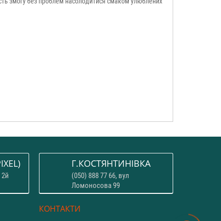
асть змогу без проблем насолодитися смаком улюблених
IXEL)
Г.КОСТЯНТИНІВКА
 2й
(050) 888 77 66, вул
Ломоносова 99
КОНТАКТИ