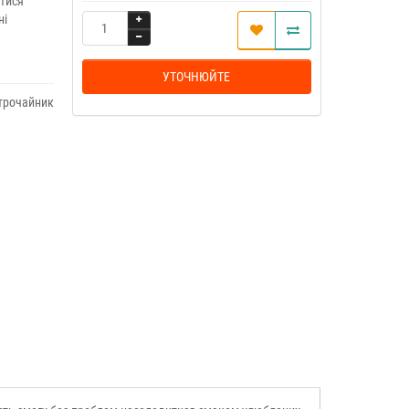
итися
ні
УТОЧНЮЙТЕ
трочайник