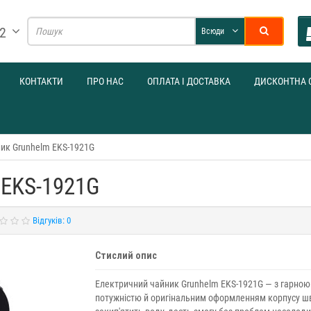
32
Всюди
КОНТАКТИ
ПРО НАС
ОПЛАТА І ДОСТАВКА
ДИСКОНТНА 
ик Grunhelm EKS-1921G
 EKS-1921G
Відгуків: 0
Стислий опис
Електричний чайник Grunhelm EKS-1921G — з гарною
потужністю й оригінальним оформленням корпусу ш