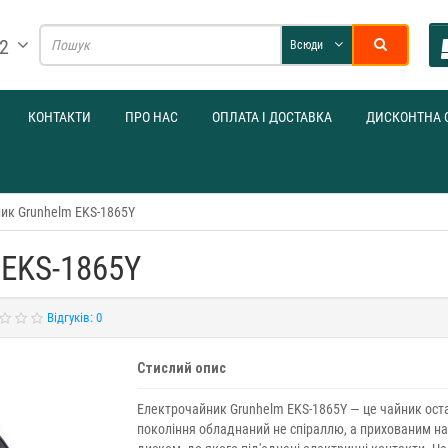
32
Всюди
КОНТАКТИ
ПРО НАС
ОПЛАТА І ДОСТАВКА
ДИСКОНТНА 
ик Grunhelm EKS-1865Y
 EKS-1865Y
Відгуків: 0
Стислий опис
Електрочайник Grunhelm EKS-1865Y — це чайник ост
покоління обладнаний не спіраллю, а прихованим на