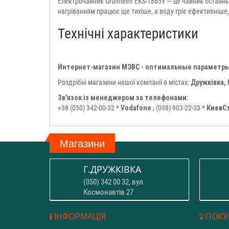
Електрочайник Grunhelm EKS-1865Y — це чайник останньо
нагріванням працює ще тихіше, а воду гріє ефективніше
Технічні характеристики
Интернет-магазин МЭВС - оптимальные параметры
Роздрібні магазини нашої компанії в містах:
Дружківка, 
Зв'язок із менеджером за телефонами:
+38 (050) 342-00-32 *
Vodafone
, (098) 903-22-33 *
КиевС
Магазини
Г.ДРУЖКІВКА
(050) 342 00 32, вул.
Космонавтів 27
ІНФОРМАЦІЯ
ПОКУ