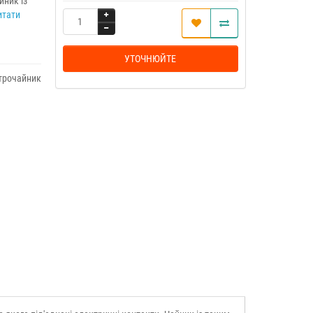
йник із
итати
УТОЧНЮЙТЕ
трочайник