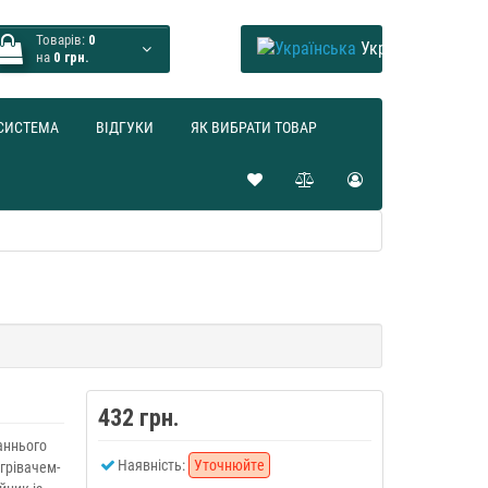
Товарів:
0
Українська
на
0 грн.
СИСТЕМА
ВІДГУКИ
ЯК ВИБРАТИ ТОВАР
432 грн.
аннього
Наявність:
Уточнюйте
грівачем-