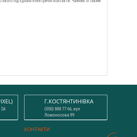
якого під'єднані електричні контакти. Чайник із таким
IXEL)
Г.КОСТЯНТИНІВКА
 2й
(050) 888 77 66, вул
Ломоносова 99
КОНТАКТИ