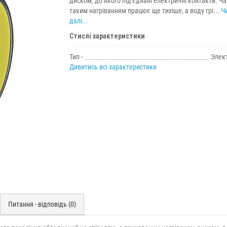
диском, до якого під'єднані електричні контакти. Ча
таким нагріванням працює ще тихіше, а воду грі...
Ч
далі...
Стислі характеристики
Тип -
Элек
Дивитись всі характеристики
Питання - відповідь (0)