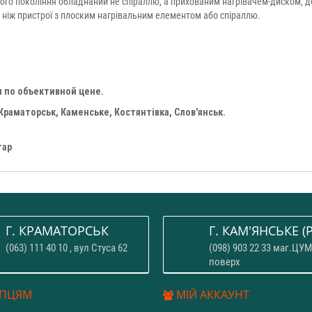
го покоління обладнаний не спіраллю, а прихованим нагрівачем-диском, до 
, ніж пристрої з плоским нагрівальним елементом або спіраллю.
 по объективной цене.
Краматорськ, Каменське, Костянтівка, Слов'янськ.
тар
Г. КРАМАТОРСЬК
Г. КАМ'ЯНСЬКЕ (P
(063) 111 40 10 , вул Стуса 62
(098) 903 22 33 маг.ЦУМ
поверх
ПЦЯМ
МІЙ АККАУНТ