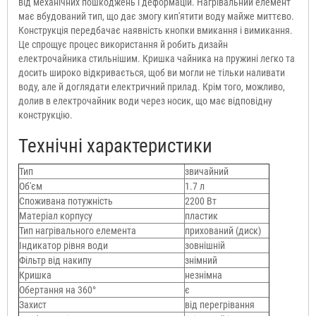
від механічних пошкоджень і деформацій. Нагрівальний елемент
має вбудований тип, що дає змогу кип'ятити воду майже миттєво.
Конструкція передбачає наявність кнопки вмикання і вимикання.
Це спрощує процес використання й робить дизайн
електрочайника стильнішим. Кришка чайника на пружині легко та
досить широко відкривається, щоб ви могли не тільки наливати
воду, але й доглядати електричний прилад. Крім того, можливо,
долив в електрочайник води через носик, що має відповідну
конструкцію.
Технічні характеристики
Тип
звичайний
Об'єм
1.7 л
Споживана потужність
2200 Вт
Матеріал корпусу
пластик
Тип нагрівального елемента
прихований (диск)
Індикатор рівня води
зовнішній
Фільтр від накипу
знімний
Кришка
незнімна
Обертання на 360°
є
Захист
від перегрівання