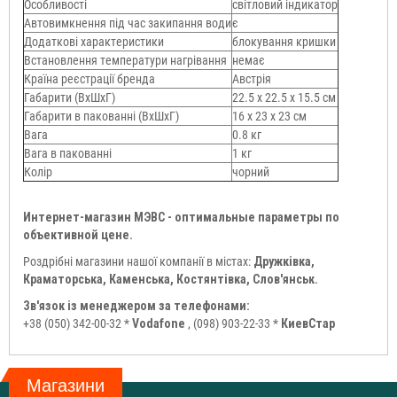
Особливості
світловий індикатор
Автовимкнення під час закипання води
є
Додаткові характеристики
блокування кришки
Встановлення температури нагрівання
немає
Країна реєстрації бренда
Австрія
Габарити (ВхШхГ)
22.5 х 22.5 х 15.5 см
Габарити в пакованні (ВхШхГ)
16 х 23 х 23 см
Вага
0.8 кг
Вага в пакованні
1 кг
Колір
чорний
Интернет-магазин МЭВС - оптимальные параметры по
объективной цене.
Роздрібні магазини нашої компанії в містах:
Дружківка,
Краматорська, Каменська, Костянтівка, Слов'янськ.
Зв'язок із менеджером за телефонами:
+38 (050) 342-00-32 *
Vodafone
, (098) 903-22-33 *
КиевСтар
Магазини