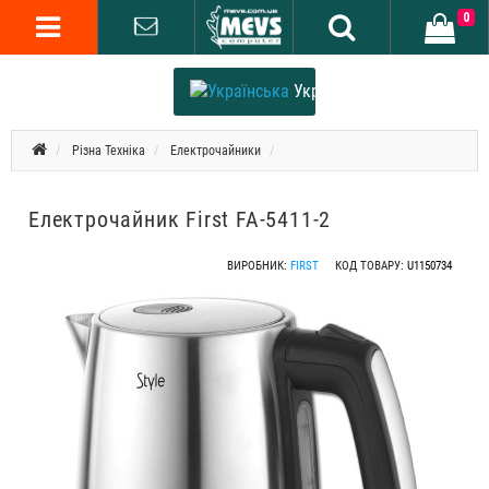
0
Українська
Різна Техніка
Електрочайники
Електрочайник First FA-5411-2
ВИРОБНИК:
FIRST
КОД ТОВАРУ:
U1150734