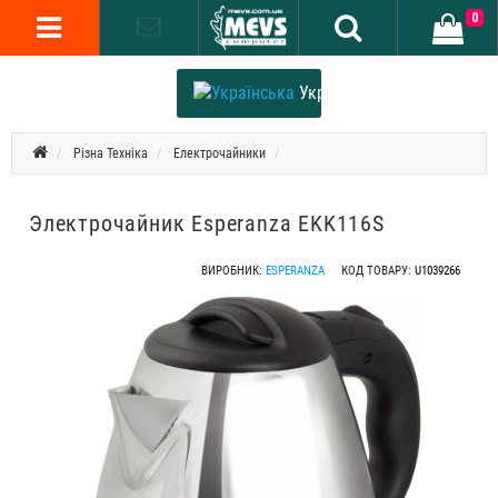
0
Українська
Різна Техніка
Електрочайники
Электрочайник Esperanza EKK116S
ВИРОБНИК:
ESPERANZA
КОД ТОВАРУ:
U1039266