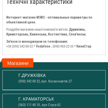
Технічні характеристики
Интернет-магазин МЭВС - оптимальные параметры по
объективной цене.
Роздрібні магазини нашої компанії в містах:
Дружківка,
Краматорська, Каменська, Костянтівка, Слов'янськ.
Зв'язок із менеджером за телефонами:
+38 (050) 342-00-32 *
Vodafone
, (098) 903-22-33 *
КиевСтар
Магазини
Г.ДРУЖКІВКА
(050) 342 00 32, вул. Космонавтів 27
Г. КРАМАТОРСЬК
(063) 111 40 10 , вул Стуса 62