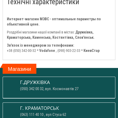
Технічні характеристики
Интернет-магазин МЭВС - оптимальные параметры по
объективной цене.
Роздрібні магазини нашої компанії в містах:
Дружківка,
Краматорська, Каменська, Костянтівка, Слов'янськ.
Зв'язок із менеджером за телефонами:
+38 (050) 342-00-32 *
Vodafone
, (098) 903-22-33 *
КиевСтар
Магазини
Г.ДРУЖКІВКА
(050) 342 00 32, вул. Космонавтів 27
Г. КРАМАТОРСЬК
(063) 111 40 10 , вул Стуса 62