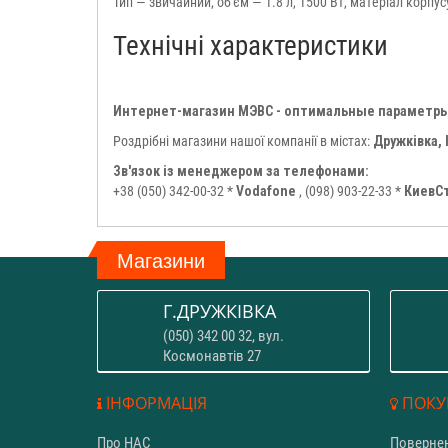
Тип — звичайний, об'єм — 1.8 л, 1500 Вт, матеріал корпу
Технічні характеристики
Интернет-магазин МЭВС - оптимальные параметры
Роздрібні магазини нашої компанії в містах:
Дружківка, 
Зв'язок із менеджером за телефонами:
+38 (050) 342-00-32 *
Vodafone
, (098) 903-22-33 *
КиевС
Магазини
Г.ДРУЖКІВКА
(050) 342 00 32, вул.
Космонавтів 27
ІНФОРМАЦІЯ
ПОКУ
Про НАС
Повернен