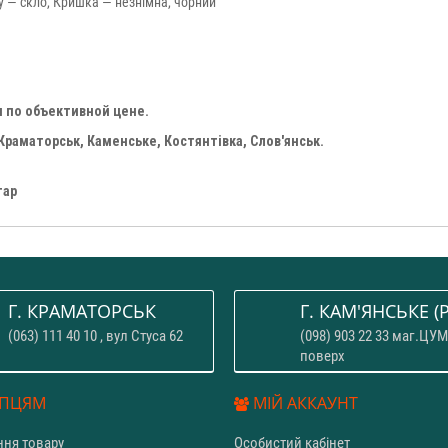
су — скло, Кришка — незнімна, чорний
 по объективной цене.
Краматорськ, Каменське, Костянтівка, Слов'янськ.
тар
Г. КРАМАТОРСЬК
Г. КАМ'ЯНСЬКЕ (P
(063) 111 40 10 , вул Стуса 62
(098) 903 22 33 маг.ЦУМ
поверх
ПЦЯМ
МІЙ АККАУНТ
ня товару
Особистий кабінет