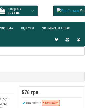
Товарів:
0
Українська
на
0 грн.
СИСТЕМА
ВІДГУКИ
ЯК ВИБРАТИ ТОВАР
576 грн.
рпусу —
Наявність:
Уточнюйте
истики