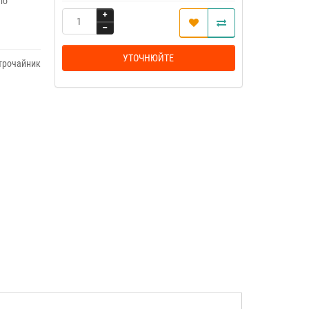
по
УТОЧНЮЙТЕ
трочайник