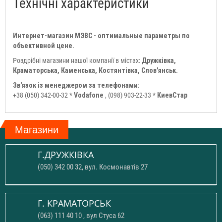
Технічні характеристики
Интернет-магазин МЭВС - оптимальные параметры по
объективной цене.
Роздрібні магазини нашої компанії в містах:
Дружківка,
Краматорська, Каменська, Костянтівка, Слов'янськ.
Зв'язок із менеджером за телефонами:
+38 (050) 342-00-32 *
Vodafone
, (098) 903-22-33 *
КиевСтар
Магазини
Г.ДРУЖКІВКА
(050) 342 00 32, вул. Космонавтів 27
Г. КРАМАТОРСЬК
(063) 111 40 10 , вул Стуса 62