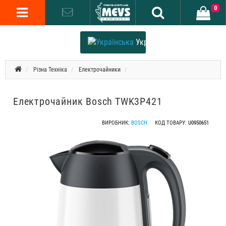
0
Українська
Різна Техніка
Електрочайники
Електрочайник Bosch TWK3P421
ВИРОБНИК:
BOSCH
КОД ТОВАРУ:
U0950651