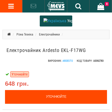
0
Українська
Різна Техніка
Електрочайники
Електрочайник Ardesto EKL-F17WG
ВИРОБНИК:
ARDESTO
КОД ТОВАРУ:
U0392783
Уточнюйте
648 грн.
УТОЧНЮЙТЕ