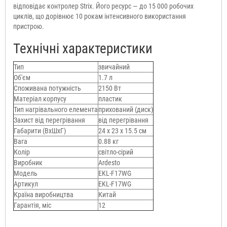
відповідає контролер Strix. Його ресурс — до 15 000 робочих
циклів, що дорівнює 10 рокам інтенсивного використання
пристрою.
Технічні характеристики
Тип
звичайний
Об'єм
1.7 л
Споживана потужність
2150 Вт
Матеріал корпусу
пластик
Тип нагрівального елемента
прихований (диск)
Захист від перегрівання
від перегрівання
Габарити (ВхШхГ)
24 х 23 х 15.5 см
Вага
0.88 кг
Колір
світло-сірий
Виробник
Ardesto
Модель
EKL-F17WG
Артикул
EKL-F17WG
Країна виробництва
Китай
Гарантія, міс
12