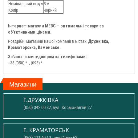
Номінальний струм
3 А
Колір
чорний
Інтернет-магазин МЕВС — оптимальні товари за
об'єктивними цінами.
Роздрібні магазини нашої компанії в містах:
Дружківка,
Краматорська, Каменське.
Зв'язок із менеджером за телефонами:
+38 (050) *
, (098) *
Магазини
Г.ДРУЖКІВКА
(050) 342 00 32, вул. Космонавтів 27
Г. КРАМАТОРСЬК
(063) 111 40 10 , вул Стуса 62