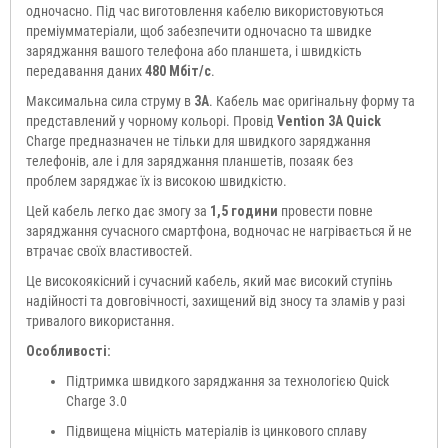
одночасно. Під час виготовлення кабелю використовуються
преміумматеріали, щоб забезпечити одночасно та швидке
заряджання
вашого телефона або планшета, і швидкість
передавання даних
480 Мбіт/с
.
Максимальна сила струму в
3А
. Кабель має оригінальну форму та
представлений у чорному кольорі. Провід
Vention 3A Quick
Charge
предназначен не тільки для швидкого заряджання
телефонів, але і для заряджання планшетів, позаяк без
проблем заряджає їх із високою швидкістю.
Цей кабель легко дає змогу за
1,5 години
провести повне
заряджання сучасного смартфона, водночас не нагрівається й не
втрачає своїх властивостей.
Це високоякісний і сучасний кабель, який має високий ступінь
надійності та довговічності, захищений від зносу та зламів у разі
тривалого використання.
Особливості:
Підтримка швидкого заряджання за технологією Quick
Charge 3.0
Підвищена міцність матеріалів із цинкового сплаву