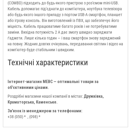
(COMBD) підходить до будь-якого пристрою з роз'ємом mini-USB.
Кабель допомагає під'єднати до комп'ютера, ноутбука телевізора
або будь-якого іншого приладу з портом USB-A смартфон, планшет
або ігрову консоль. Він виготовлений із ПВХ, що забезпечує його
міцність. Кабель працюватиме багато років і не потребуватиме
заміни. Вихідна потужність 2 А дає змогу швидко заряджати
ґаджети. Лише кілька годин — і ваш смартфон знову заряджений
на повну. Жодних довгих очікувань, передавання світлин і відео на
комп'ютер буде стабільним і швидким.
Технічні характеристики
Інтернет-магазин МЕВС — оптимальні товари за
об'єктивними цінами.
Роздрібні магазини нашої компанії в містах:
Дружківка,
Краматорська, Каменське.
Зв'язок із менеджером за телефонами:
+38 (050) *
, (098) *