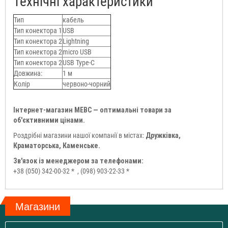
Технічні характеристики
Тип
кабель
Тип конектора 1
USB
Тип конектора 2
Lightning
Тип конектора 2
micro USB
Тип конектора 2
USB Type-C
Довжина:
1 м
Колір
червоно-чорний
Інтернет-магазин МЕВС — оптимальні товари за
об'єктивними цінами.
Роздрібні магазини нашої компанії в містах:
Дружківка,
Краматорська, Каменське.
Зв'язок із менеджером за телефонами:
+38 (050) 342-00-32 *
, (098) 903-22-33 *
Магазини