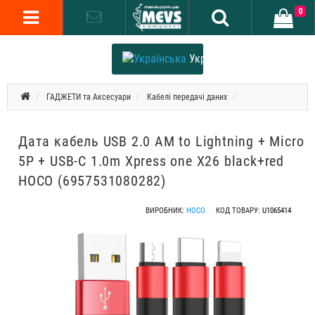
0
Українська
ГАДЖЕТИ та Аксесуари
Кабелі передачі даних
Дата кабель USB 2.0 AM to Lightning + Micro
5P + USB-C 1.0m Xpress one X26 black+red
HOCO (6957531080282)
ВИРОБНИК:
HOCO
КОД ТОВАРУ:
U1065414