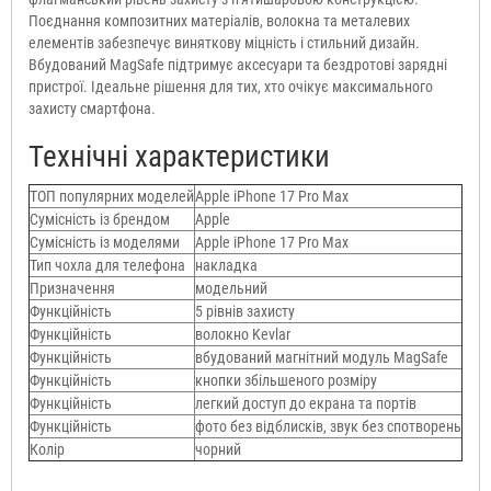
Поєднання композитних матеріалів, волокна та металевих
елементів забезпечує виняткову міцність і стильний дизайн.
Вбудований MagSafe підтримує аксесуари та бездротові зарядні
пристрої. Ідеальне рішення для тих, хто очікує максимального
захисту смартфона.
Технічні характеристики
ТОП популярних моделей
Apple iPhone 17 Pro Max
Сумісність із брендом
Apple
Сумісність із моделями
Apple iPhone 17 Pro Max
Тип чохла для телефона
накладка
Призначення
модельний
Функційність
5 рівнів захисту
Функційність
волокно Kevlar
Функційність
вбудований магнітний модуль MagSafe
Функційність
кнопки збільшеного розміру
Функційність
легкий доступ до екрана та портів
Функційність
фото без відблисків, звук без спотворень
Колір
чорний