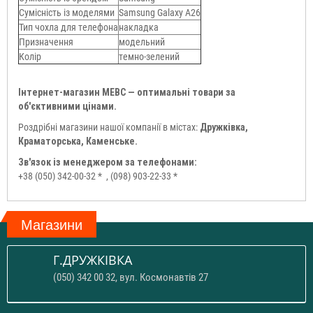
Сумісність із моделями
Samsung Galaxy A26
Тип чохла для телефона
накладка
Призначення
модельний
Колір
темно-зелений
Інтернет-магазин МЕВС — оптимальні товари за
об'єктивними цінами.
Роздрібні магазини нашої компанії в містах:
Дружківка,
Краматорська, Каменське.
Зв'язок із менеджером за телефонами:
+38 (050) 342-00-32 *
, (098) 903-22-33 *
Магазини
Г.ДРУЖКІВКА
(050) 342 00 32, вул. Космонавтів 27