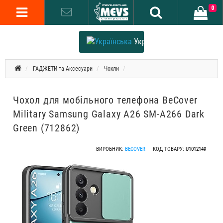
0
Українська
ГАДЖЕТИ та Аксесуари
Чохли
Чохол для мобільного телефона BeCover
Military Samsung Galaxy A26 SM-A266 Dark
Green (712862)
ВИРОБНИК:
BECOVER
КОД ТОВАРУ:
U1012149