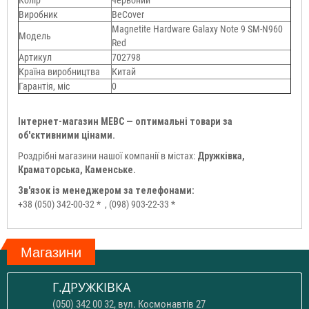
Виробник
BeCover
Magnetite Hardware Galaxy Note 9 SM-N960
Модель
Red
Артикул
702798
Країна виробництва
Китай
Гарантія, міс
0
Інтернет-магазин МЕВС — оптимальні товари за
об'єктивними цінами.
Роздрібні магазини нашої компанії в містах:
Дружківка,
Краматорська, Каменське.
Зв'язок із менеджером за телефонами:
+38 (050) 342-00-32 *
, (098) 903-22-33 *
Магазини
Г.ДРУЖКІВКА
(050) 342 00 32, вул. Космонавтів 27