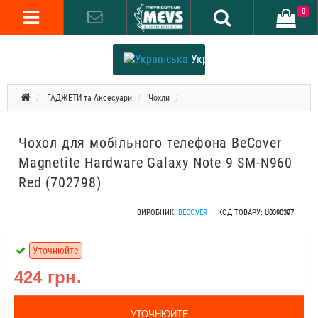
0
Українська
ГАДЖЕТИ та Аксесуари
Чохли
Чохол для мобільного телефона BeCover
Magnetite Hardware Galaxy Note 9 SM-N960
Red (702798)
ВИРОБНИК:
BECOVER
КОД ТОВАРУ:
U0390397
Уточнюйте
424 грн.
УТОЧНЮЙТЕ