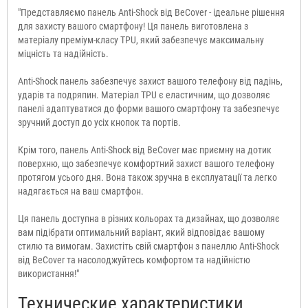
"Представляємо панель Anti-Shock від BeCover - ідеальне рішення
для захисту вашого смартфону! Ця панель виготовлена з
матеріалу преміум-класу TPU, який забезпечує максимальну
міцність та надійність.
Anti-Shock панель забезпечує захист вашого телефону від падінь,
ударів та подряпин. Матеріал TPU є еластичним, що дозволяє
панелі адаптуватися до форми вашого смартфону та забезпечує
зручний доступ до усіх кнопок та портів.
Крім того, панель Anti-Shock від BeCover має приємну на дотик
поверхню, що забезпечує комфортний захист вашого телефону
протягом усього дня. Вона також зручна в експлуатації та легко
надягається на ваш смартфон.
Ця панель доступна в різних кольорах та дизайнах, що дозволяє
вам підібрати оптимальний варіант, який відповідає вашому
стилю та вимогам. Захистіть свій смартфон з панеллю Anti-Shock
від BeCover та насолоджуйтесь комфортом та надійністю
використання!"
Технические характеристики