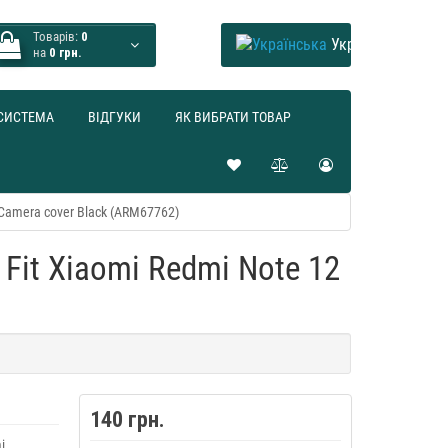
Товарів:
0
Українська
на
0 грн.
СИСТЕМА
ВІДГУКИ
ЯК ВИБРАТИ ТОВАР
 Camera cover Black (ARM67762)
Fit Xiaomi Redmi Note 12
140 грн.
i