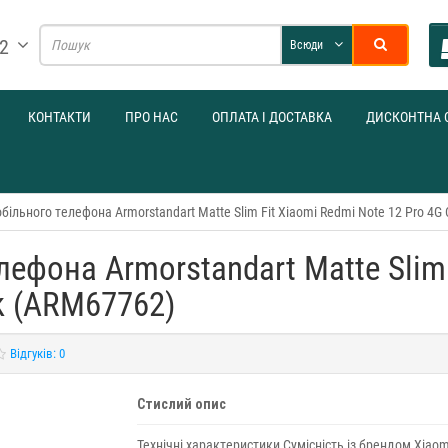
32
Всюди
КОНТАКТИ
ПРО НАС
ОПЛАТА І ДОСТАВКА
ДИСКОНТНА 
більного телефона Armorstandart Matte Slim Fit Xiaomi Redmi Note 12 Pro 4G
ефона Armorstandart Matte Slim 
ck (ARM67762)
Відгуків: 0
Стислий опис
Технічні характеристики Сумісність із брендом Xiaom