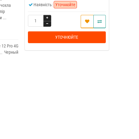
Наявність:
Уточнюйте
 чохла
лір
 ...
УТОЧНЮЙТЕ
 12 Pro 4G
Черный