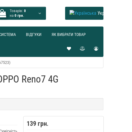
Товарів:
0
Українська
на
0 грн.
СИСТЕМА
ВІДГУКИ
ЯК ВИБРАТИ ТОВАР
67523)
 OPPO Reno7 4G
139 грн.
Сумісність