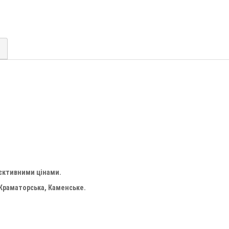
'єктивними цінами.
 Краматорська, Каменське.