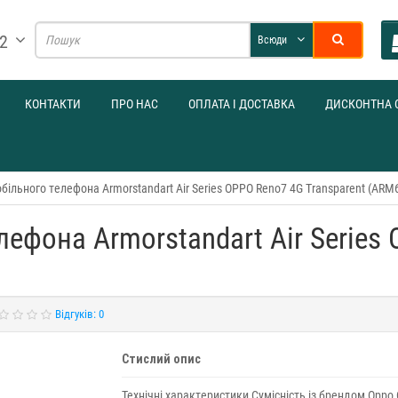
32
Всюди
КОНТАКТИ
ПРО НАС
ОПЛАТА І ДОСТАВКА
ДИСКОНТНА 
більного телефона Armorstandart Air Series OPPO Reno7 4G Transparent (ARM
лефона Armorstandart Air Series
Відгуків: 0
Стислий опис
Технічні характеристики Сумісність із брендом Oppo 