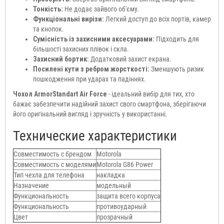
Тонкість:
Не додає зайвого об'єму.
Функціональні вирізи:
Легкий доступ до всіх портів, камер
та кнопок.
Сумісність із захисними аксесуарами:
Підходить для
більшості захисних плівок і скла.
Захисний бортик:
Додатковий захист екрана.
Посилені кути з ребром жорсткості:
Зменшують ризик
пошкодження при ударах та падіннях.
Чохол ArmorStandart Air Force
- ідеальний вибір для тих, хто
бажає забезпечити надійний захист свого смартфона, зберігаючи
його оригінальний вигляд і зручність у використанні.
Технические характеристики
Совместимость с брендом
Motorola
Совместимость с моделями
Motorola G86 Power
Тип чехла для телефона
накладка
Назначение
модельный
Функциональность
защита всего корпуса
Функциональность
противоударный
Цвет
прозрачный