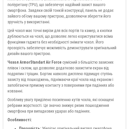
поліуретану (TPU), що забезпечує надійний захист вашого
смартфона. Завдяки своїй тонкій конструкції, панель не додає
зайвого об'єму вашому пристрою, дозволяючи зберегти його
зручність у використанні.
Цей чохол має точні вирізи для всіх портів та камер, а кнопки
дублюються на чохлі, що дозволяє легко користуватися всіма
функціями гаджета без необхідності знімати чохол. Його
прозорість забезпечує можливість демонструвати оригінальний
дизайн вашого пристрою.
Чохол ArmorStandart Air Force
сумісний з більшістю захисних
плівок і склом, що дозволяє додатково захистити екран від
подряпин і тріщин. Бортик навколо дисплею підвищує ступінь
захисту від пошкоджень, піднімаючи краї чохла над екраном і
запобігаючи прямому контакту з поверхнями при падіннях або
ковзанні.
Особливу увагу приділено посиленню кутів чохла, які оснащені
ребрами жорсткості. Це значно знижує ризик пошкодження
смартфона при випадкових ударах або падіннях.
Особливості:
Прозорість:
Зберігає оригінальний вигляд смартфона.