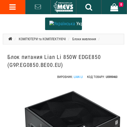
0
Українська
КОМП'ЮТЕРИ та КОМПЛЕКТУЮЧІ
Блоки живлення
Блок питания Lian Li 850W EDGE850
(G9P.EG0850.BE00.EU)
ВИРОБНИК:
LIAN LI
КОД ТОВАРУ:
U0999460