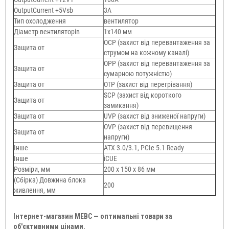
OutputСurrent +5Vsb
3А
Тип охолодження
вентилятор
Діаметр вентиляторів
1x140 мм
OCP (захист від перевантаження за
Защита от
струмом на кожному каналі)
OPP (захист від перевантаження за
Защита от
сумарною потужністю)
Защита от
OTP (захист від перегрівання)
SCP (захист від короткого
Защита от
замикання)
Защита от
UVP (захист від зниженої напруги)
OVP (захист від перевищення
Защита от
напруги)
Інше
ATX 3.0/3.1, PCIe 5.1 Ready
Інше
iCUE
Розміри, мм
200 x 150 x 86 мм
(Сбірка) Довжина блока
200
живлення, мм
Інтернет-магазин МЕВС — оптимальні товари за
об'єктивними цінами.