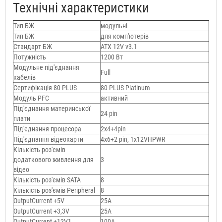
Технічні характеристики
Тип БЖ
модульні
Тип БЖ
для комп'ютерів
Стандарт БЖ
ATX 12V v3.1
Потужність
1200 Вт
Модульне під'єднання
Full
кабелів
Сертифікація 80 PLUS
80 PLUS Platinum
Модуль PFC
активний
Під'єднання материнської
24 pin
плати
Під'єднання процесора
2x4+4pin
Під'єднання відеокарти
4x6+2 pin, 1x12VHPWR
Кількість роз'ємів
додаткового живлення для
3
відео
Кількість роз'ємів SATA
8
Кількість роз'ємів Peripheral
8
OutputСurrent +5V
25A
OutputСurrent +3,3V
25A
OutputCurrent +12V1
100А