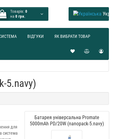
Товарів:
0
Українська
на
0 грн.
СИСТЕМА
ВІДГУКИ
ЯК ВИБРАТИ ТОВАР
-5.navy)
Батарея універсальна Promate
5000mAh PD/20W (nanopack-5.navy)
чення для
а система