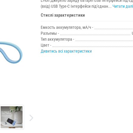
Li-ion Джерело заряду батареї USB Інтерфейси під'є
(вхід) USB Type-C Інтерфейси під'єднан...
Читати далі.
Стислі характеристики
Емкость аккумулятора, мА/ч -
Разъемы -
Тип аккумулятора -
Цвет -
Дивитись всі характеристики