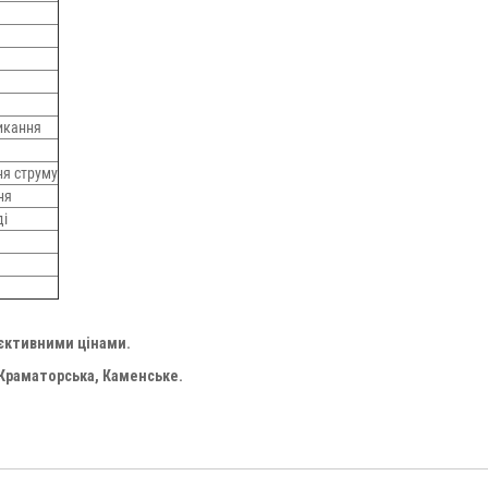
микання
ня струму
ня
ді
'єктивними цінами.
 Краматорська, Каменське.