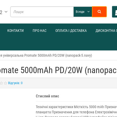
32
Всюди
КОНТАКТИ
ПРО НАС
ОПЛАТА І ДОСТАВКА
ДИСКОНТНА 
я універсальна Promate 5000mAh PD/20W (nanopack-5.navy)
omate 5000mAh PD/20W (nanopack
Відгуків: 0
Стислий опис
Технічні характеристики Місткість 5000 mAh Призна
планшета Призначення для телефона Електрохімічн