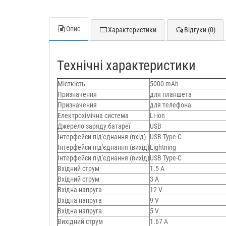
Опис
Характеристики
Відгуки (0)
Технічні характеристики
Місткість
5000 mAh
Призначення
для планшета
Призначення
для телефона
Електрохімічна система
Li-ion
Джерело заряду батареї
USB
Інтерфейси під'єднання (вхід)
USB Type-C
Інтерфейси під'єднання (вихід)
Lightning
Інтерфейси під'єднання (вихід)
USB Type-C
Вхідний струм
1.5 А
Вхідний струм
3 A
Вхідна напруга
12 V
Вхідна напруга
9 V
Вхідна напруга
5 V
Вихідний струм
1.67 A