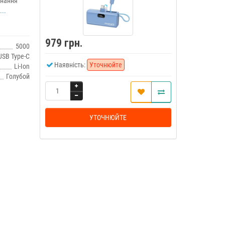
днання
..
979 грн.
5000
USB Type-C
Наявність:
Уточнюйте
Li-Ion
Голубой
УТОЧНЮЙТЕ