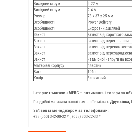
Вихідний струм
2.22 A
Вихідний струм
2.4 A
Розмір
78 х 37 х 25 мм
Особливості
Power Delivery
Особливості
цифровий дисплей
Захист
захист від короткого за
Захист
захист від перегрівання
Захист
захист від перевантажен
Захист
захист від перезаряджен
Захист
надмірної напруги на вхо
Матеріал корпусу
пластик
Вага
106 г
Колір
блакитний
Інтернет-магазин МЕВС — оптимальні товари за об
Роздрібні магазини нашої компанії в містах:
Дружківка,
Зв'язок із менеджером за телефонами:
+38 (050) 342-00-32 *
, (098) 903-22-33 *