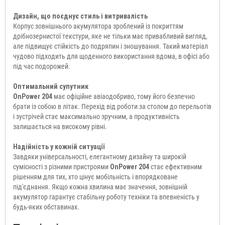
Дизайн, що поєднує стиль і витривалість
Корпус зовнішнього акумулятора зроблений із покриттям
дрібнозернистої текстури, яке не тільки має привабливий вигляд,
але підвищує стійкість до подряпин і зношування. Такий матеріал
чудово підходить для щоденного використання вдома, в офісі або
під час подорожей.
Оптимальний супутник
OnPower 204
має офіційне авіаодобриво, тому його безпечно
брати із собою в літак. Перехід від роботи за столом до перельотів
і зустрічей стає максимально зручним, а продуктивність
залишається на високому рівні.
Надійність у кожній ситуації
Завдяки універсальності, елегантному дизайну та широкій
сумісності з різними пристроями
OnPower 204
стає ефективним
рішенням для тих, хто цінує мобільність і впорядковане
під'єднання. Якщо кожна хвилина має значення, зовнішній
акумулятор гарантує стабільну роботу техніки та впевненість у
будь-яких обставинах.