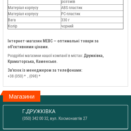
роз'ємів
Матеріал корпусу
ABS пластик
Матеріал корпусу
PC-пластик
Вага
330 г
Колір
чорний
Інтернет-магазин МЕВС — оптимальні товари за
об'єктивними цінами.
Роздрібні магазини нашої компанії в містах:
Дружківка,
Краматорська, Каменське.
Зв'язок із менеджером за телефонами:
+38 (050) *
, (098) *
Магазини
Г.ДРУЖКІВКА
(050) 342 00 32, вул. Космонавтів 27