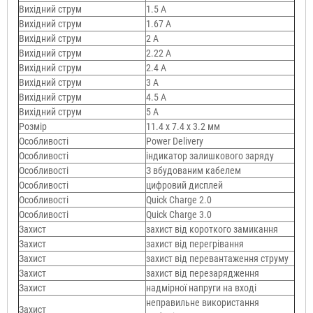
Вихідний струм
1.5 A
Вихідний струм
1.67 A
Вихідний струм
2 A
Вихідний струм
2.22 A
Вихідний струм
2.4 A
Вихідний струм
3 A
Вихідний струм
4.5 A
Вихідний струм
5 A
Розмір
11.4 x 7.4 x 3.2 мм
Особливості
Power Delivery
Особливості
індикатор залишкового заряду
Особливості
З вбудованим кабелем
Особливості
цифровий дисплей
Особливості
Quick Charge 2.0
Особливості
Quick Charge 3.0
Захист
захист від короткого замикання
Захист
захист від перегрівання
Захист
захист від перевантаження струму
Захист
захист від перезарядження
Захист
надмірної напруги на вході
неправильне використання
Захист