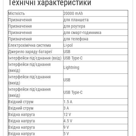
Технічні характеристики
Місткість
20000 mAh
Призначення
для планшета
Призначення
для роутера
Призначення
для смарт-годинника
Призначення
для телефона
Електрохімічна система
Li-pol
Джерело заряду батареї
USB
Інтерфейси під'єднання (вхід)
USB Type-C
Інтерфейси під'єднання
Lightning
(вихід)
Інтерфейси під'єднання
USB
(вихід)
Інтерфейси під'єднання
USB Type-C
(вихід)
Вхідний струм
1.5 А
Вхідний струм
3 A
Вхідна напруга
12 V
Вхідна напруга
4.5 V
Вхідна напруга
9 V
Вхідна напруга
5 V