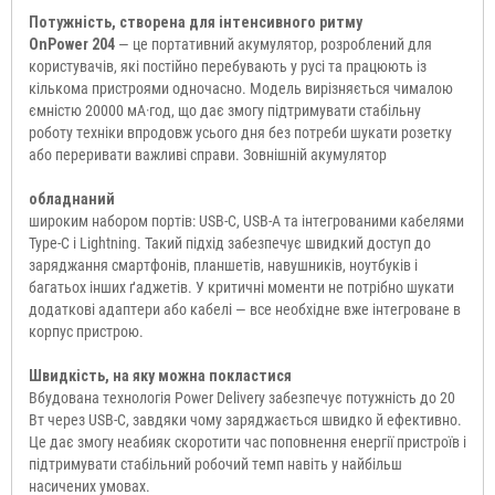
Потужність, створена для інтенсивного ритму
OnPower 204
— це портативний акумулятор, розроблений для
користувачів, які постійно перебувають у русі та працюють із
кількома пристроями одночасно. Модель вирізняється чималою
ємністю 20000 мА·год, що дає змогу підтримувати стабільну
роботу техніки впродовж усього дня без потреби шукати розетку
або переривати важливі справи. Зовнішній акумулятор
обладнаний
широким набором портів: USB-C, USB-A та інтегрованими кабелями
Type-C і Lightning. Такий підхід забезпечує швидкий доступ до
заряджання смартфонів, планшетів, навушників, ноутбуків і
багатьох інших ґаджетів. У критичні моменти не потрібно шукати
додаткові адаптери або кабелі — все необхідне вже інтегроване в
корпус пристрою.
Швидкість, на яку можна покластися
Вбудована технологія Power Delivery забезпечує потужність до 20
Вт через USB-C, завдяки чому заряджається швидко й ефективно.
Це дає змогу неабияк скоротити час поповнення енергії пристроїв і
підтримувати стабільний робочий темп навіть у найбільш
насичених умовах.